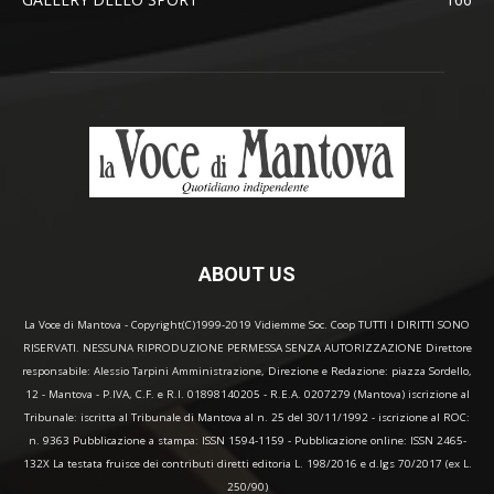
ABOUT US
La Voce di Mantova - Copyright(C)1999-2019 Vidiemme Soc. Coop TUTTI I DIRITTI SONO
RISERVATI. NESSUNA RIPRODUZIONE PERMESSA SENZA AUTORIZZAZIONE Direttore
responsabile: Alessio Tarpini Amministrazione, Direzione e Redazione: piazza Sordello,
12 - Mantova - P.IVA, C.F. e R.I. 01898140205 - R.E.A. 0207279 (Mantova) iscrizione al
Tribunale: iscritta al Tribunale di Mantova al n. 25 del 30/11/1992 - iscrizione al ROC:
n. 9363 Pubblicazione a stampa: ISSN 1594-1159 - Pubblicazione online: ISSN 2465-
132X La testata fruisce dei contributi diretti editoria L. 198/2016 e d.lgs 70/2017 (ex L.
250/90)