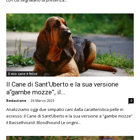
con cui segnalano la presenza...
Il mio cane è felice
Il Cane di Sant’Uberto e la sua versione
a“gambe mozze”, il...
Redazione
-
26 Marzo 2023
0
Analizziamo oggi due simpatici cani dalla caratteristica pelle in
eccesso: il Cane di Sant’Uberto e la sua versione a “gambe mozze”
il Bassethound. Bloodhound Le origini...