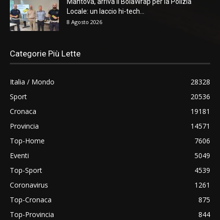
Mantova, arriva il BolaWrap per la Polizia
Locale: un laccio hi-tech...
8 Agosto 2026
Categorie Più Lette
Italia / Mondo
28328
Sport
20536
Cronaca
19181
Provincia
14571
Top-Home
7606
Eventi
5049
Top-Sport
4539
Coronavirus
1261
Top-Cronaca
875
Top-Provincia
844