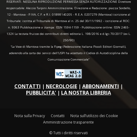
RISERVATI. NESSUNA RIPRODUZIONE PERMESSA SENZA AUTORIZZAZIONE Direttore
responsabile: Alessio Tarpini Amministrazione, Direzione e Redazione: piazza Sordello,
12 - Mantova - P.IVA, C.F. e R.I. 01898140205 - R.E.A. 0207279 (Mantova) iscrizione al
Tribunale: iscritta al Tribunale di Mantova al n. 25 del 30/11/1992 - iscrizione al ROC:
n. 9363 Pubblicazione a stampa: ISSN 1594-1159 - Pubblicazione online: ISSN 2465-
132X La testata fruisce dei contributi diretti editoria L. 198/2016 e d.lgs 70/2017 (ex L.
250/90)
“La Voce di Mantova tramite la Fipeg (Federazione Italiana Piccoli Editori Giornali),
aderendo alla carta dei servizi dell'USPI ha accettato il Codice di Autodisciplina della
Comunicazione Commerciale"
CONTATTI
|
NECROLOGIE
|
ABBONAMENTI
|
PUBBLICITA'
|
LA NOSTRA LIBRERIA
Nota sulla Privacy
Contatti
Nota sull’utilizzo dei Cookie
Amministrazione trasparente
© Tutti i diritti riservati