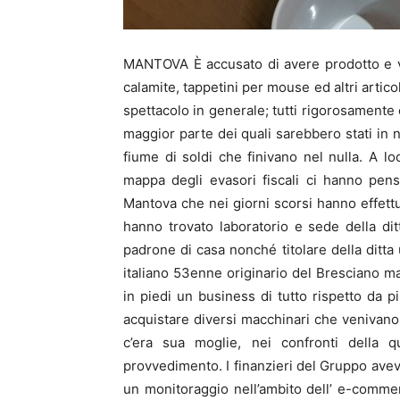
MANTOVA È accusato di avere prodotto e ve
calamite, tappetini per mouse ed altri artic
spettacolo in generale; tutti rigorosamente co
maggior parte dei quali sarebbero stati in 
fiume di soldi che finivano nel nulla. A lo
mappa degli evasori fiscali ci hanno pens
Mantova che nei giorni scorsi hanno effett
hanno trovato laboratorio e sede della dit
padrone di casa nonché titolare della ditt
italiano 53enne originario del Bresciano 
in piedi un business di tutto rispetto da p
acquistare diversi macchinari che venivano u
c’era sua moglie, nei confronti della
provvedimento. I finanzieri del Gruppo avev
un monitoraggio nell’ambito dell’ e-commerc