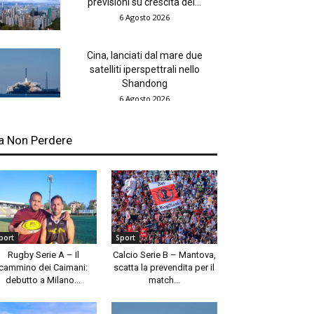
previsioni su crescita del...
6 Agosto 2026
Cina, lanciati dal mare due
satelliti iperspettrali nello
Shandong
6 Agosto 2026
a Non Perdere
port
Sport
Rugby Serie A – Il
Calcio Serie B – Mantova,
cammino dei Caimani:
scatta la prevendita per il
debutto a Milano...
match...