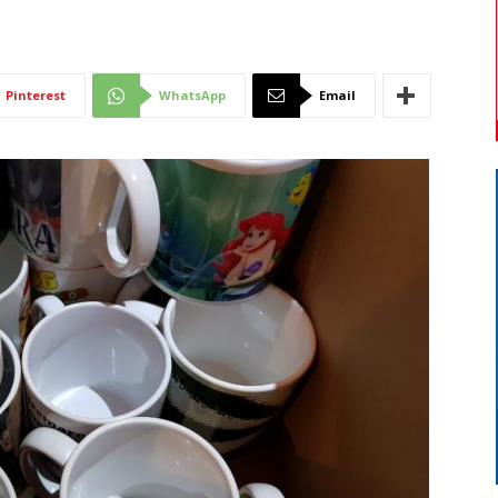
Di
Pinterest
WhatsApp
Email
Mantova