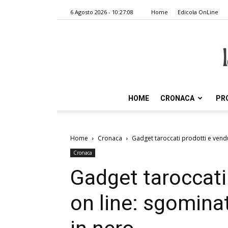
6 Agosto 2026 - 10:27:08
Home
Edicola OnLine
HOME
CRONACA
PR
Home
Cronaca
Gadget taroccati prodotti e vendu
Cronaca
Gadget taroccati
on line: sgomina