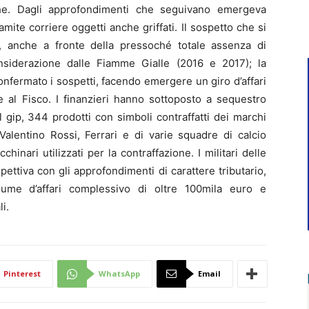
che. Dagli approfondimenti che seguivano emergeva
ite corriere oggetti anche griffati. Il sospetto che si
te, anche a fronte della pressoché totale assenza di
onsiderazione dalle Fiamme Gialle (2016 e 2017); la
confermato i sospetti, facendo emergere un giro d’affari
e al Fisco. I finanzieri hanno sottoposto a sequestro
 gip, 344 prodotti con simboli contraffatti dei marchi
Valentino Rossi, Ferrari e di varie squadre di calcio
hinari utilizzati per la contraffazione. I militari delle
pettiva con gli approfondimenti di carattere tributario,
lume d’affari complessivo di oltre 100mila euro e
i.
Pinterest
WhatsApp
Email