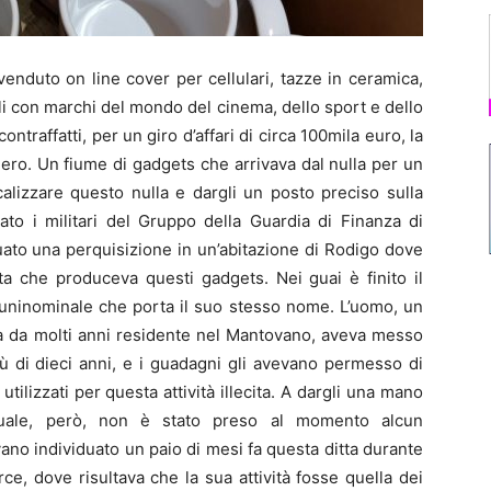
nduto on line cover per cellulari, tazze in ceramica,
oli con marchi del mondo del cinema, dello sport e dello
ntraffatti, per un giro d’affari di circa 100mila euro, la
nero. Un fiume di gadgets che arrivava dal nulla per un
calizzare questo nulla e dargli un posto preciso sulla
ato i militari del Gruppo della Guardia di Finanza di
uato una perquisizione in un’abitazione di Rodigo dove
ta che produceva questi gadgets. Nei guai è finito il
a uninominale che porta il suo stesso nome. L’uomo, un
ma da molti anni residente nel Mantovano, aveva messo
iù di dieci anni, e i guadagni gli avevano permesso di
tilizzati per questa attività illecita. A dargli una mano
 quale, però, non è stato preso al momento alcun
ano individuato un paio di mesi fa questa ditta durante
e, dove risultava che la sua attività fosse quella dei