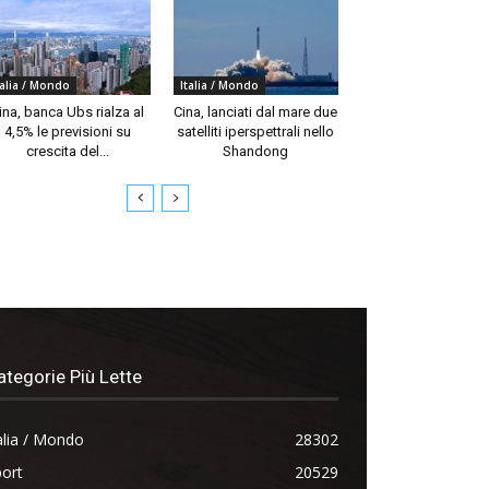
talia / Mondo
Italia / Mondo
ina, banca Ubs rialza al
Cina, lanciati dal mare due
4,5% le previsioni su
satelliti iperspettrali nello
crescita del...
Shandong
ategorie Più Lette
alia / Mondo
28302
ort
20529