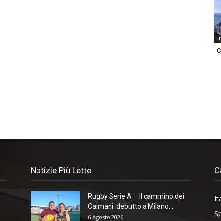
I
C
Notizie Più Lette
C
i
Rugby Serie A – Il cammino dei
It
Caimani: debutto a Milano...
Sp
6 Agosto 2026