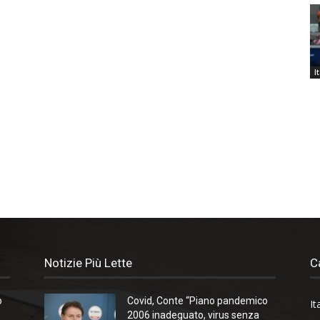
I
Notizie Più Lette
C
o
Covid, Conte “Piano pandemico
It
2006 inadeguato, virus senza