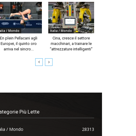
talia / Mondo
Italia / Mondo
En plein Pellacani agli
Cina, cresce il settore
Europei, il quinto oro
macchinari, a trainare le
arriva nel sincro...
“attrezzature intelligenti”
ategorie Più Lette
alia / Mondo
28313