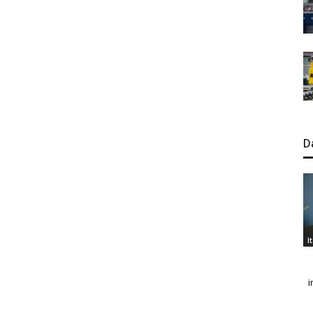
D
I
i