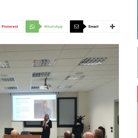
Di
Pinterest
WhatsApp
Email
Mantova