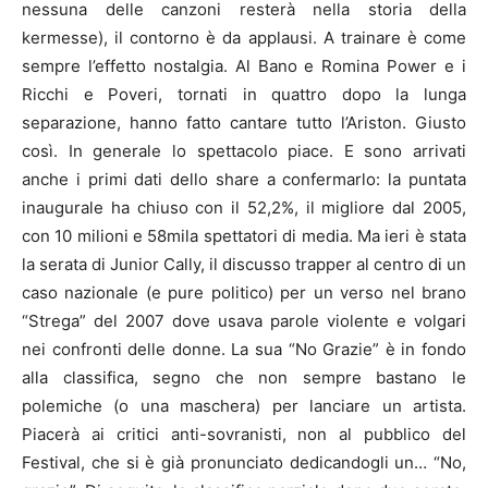
nessuna delle canzoni resterà nella storia della
kermesse), il contorno è da applausi. A trainare è come
sempre l’effetto nostalgia. Al Bano e Romina Power e i
Ricchi e Poveri, tornati in quattro dopo la lunga
separazione, hanno fatto cantare tutto l’Ariston. Giusto
così. In generale lo spettacolo piace. E sono arrivati
anche i primi dati dello share a confermarlo: la puntata
inaugurale ha chiuso con il 52,2%, il migliore dal 2005,
con 10 milioni e 58mila spettatori di media. Ma ieri è stata
la serata di Junior Cally, il discusso trapper al centro di un
caso nazionale (e pure politico) per un verso nel brano
“Strega” del 2007 dove usava parole violente e volgari
nei confronti delle donne. La sua “No Grazie” è in fondo
alla classifica, segno che non sempre bastano le
polemiche (o una maschera) per lanciare un artista.
Piacerà ai critici anti-sovranisti, non al pubblico del
Festival, che si è già pronunciato dedicandogli un… “No,