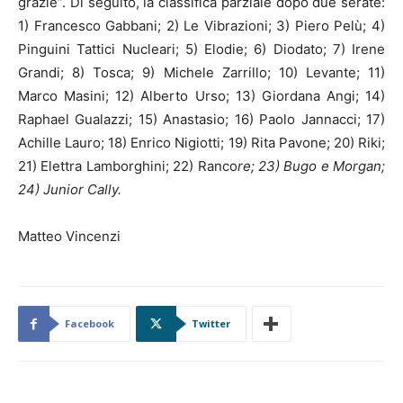
grazie”. Di seguito, la classifica parziale dopo due serate:
1) Francesco Gabbani; 2) Le Vibrazioni; 3) Piero Pelù; 4)
Pinguini Tattici Nucleari; 5) Elodie; 6) Diodato; 7) Irene
Grandi; 8) Tosca; 9) Michele Zarrillo; 10) Levante; 11)
Marco Masini; 12) Alberto Urso; 13) Giordana Angi; 14)
Raphael Gualazzi; 15) Anastasio; 16) Paolo Jannacci; 17)
Achille Lauro; 18) Enrico Nigiotti; 19) Rita Pavone; 20) Riki;
21) Elettra Lamborghini; 22) Ranco
re; 23) Bugo e Morgan;
24) Junior Cally.
Matteo Vincenzi
Facebook
Twitter