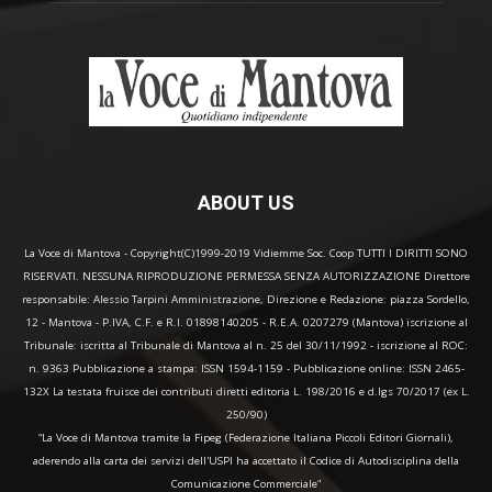
ABOUT US
La Voce di Mantova - Copyright(C)1999-2019 Vidiemme Soc. Coop TUTTI I DIRITTI SONO
RISERVATI. NESSUNA RIPRODUZIONE PERMESSA SENZA AUTORIZZAZIONE Direttore
responsabile: Alessio Tarpini Amministrazione, Direzione e Redazione: piazza Sordello,
12 - Mantova - P.IVA, C.F. e R.I. 01898140205 - R.E.A. 0207279 (Mantova) iscrizione al
Tribunale: iscritta al Tribunale di Mantova al n. 25 del 30/11/1992 - iscrizione al ROC:
n. 9363 Pubblicazione a stampa: ISSN 1594-1159 - Pubblicazione online: ISSN 2465-
132X La testata fruisce dei contributi diretti editoria L. 198/2016 e d.lgs 70/2017 (ex L.
250/90)
“La Voce di Mantova tramite la Fipeg (Federazione Italiana Piccoli Editori Giornali),
aderendo alla carta dei servizi dell'USPI ha accettato il Codice di Autodisciplina della
Comunicazione Commerciale"