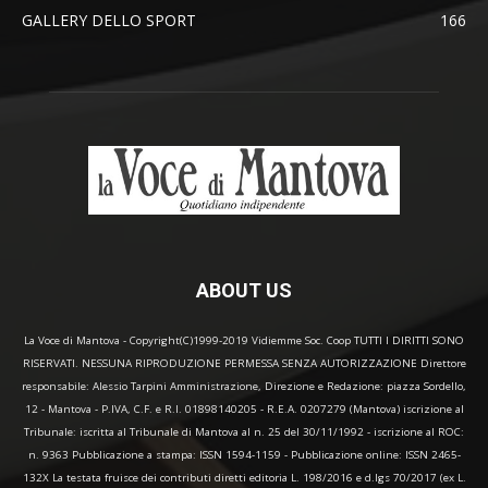
GALLERY DELLO SPORT
166
ABOUT US
La Voce di Mantova - Copyright(C)1999-2019 Vidiemme Soc. Coop TUTTI I DIRITTI SONO
RISERVATI. NESSUNA RIPRODUZIONE PERMESSA SENZA AUTORIZZAZIONE Direttore
responsabile: Alessio Tarpini Amministrazione, Direzione e Redazione: piazza Sordello,
12 - Mantova - P.IVA, C.F. e R.I. 01898140205 - R.E.A. 0207279 (Mantova) iscrizione al
Tribunale: iscritta al Tribunale di Mantova al n. 25 del 30/11/1992 - iscrizione al ROC:
n. 9363 Pubblicazione a stampa: ISSN 1594-1159 - Pubblicazione online: ISSN 2465-
132X La testata fruisce dei contributi diretti editoria L. 198/2016 e d.lgs 70/2017 (ex L.