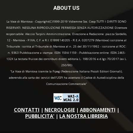
ABOUT US
La Voce di Mantova - Copyright(C)1999-2019 Vidiemme Soc. Coop TUTTI I DIRITTI SONO
RISERVATI. NESSUNA RIPRODUZIONE PERMESSA SENZA AUTORIZZAZIONE Direttore
responsabile: Alessio Tarpini Amministrazione, Direzione e Redazione: piazza Sordello,
12 - Mantova - P.IVA, C.F. e R.I. 01898140205 - R.E.A. 0207279 (Mantova) iscrizione al
Tribunale: iscritta al Tribunale di Mantova al n. 25 del 30/11/1992 - iscrizione al ROC:
n. 9363 Pubblicazione a stampa: ISSN 1594-1159 - Pubblicazione online: ISSN 2465-
132X La testata fruisce dei contributi diretti editoria L. 198/2016 e d.lgs 70/2017 (ex L.
250/90)
“La Voce di Mantova tramite la Fipeg (Federazione Italiana Piccoli Editori Giornali),
aderendo alla carta dei servizi dell'USPI ha accettato il Codice di Autodisciplina della
Comunicazione Commerciale"
CONTATTI
|
NECROLOGIE
|
ABBONAMENTI
|
PUBBLICITA'
|
LA NOSTRA LIBRERIA