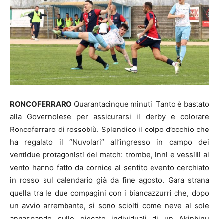
RONCOFERRARO
Quarantacinque minuti. Tanto è bastato
alla Governolese per assicurarsi il derby e colorare
Roncoferraro di rossoblù. Splendido il colpo d’occhio che
ha regalato il “Nuvolari” all’ingresso in campo dei
ventidue protagonisti del match: trombe, inni e vessilli al
vento hanno fatto da cornice al sentito evento cerchiato
in rosso sul calendario già da fine agosto. Gara strana
quella tra le due compagini con i biancazzurri che, dopo
un avvio arrembante, si sono sciolti come neve al sole
annaspando sulle giocate individuali di un Akinbinu