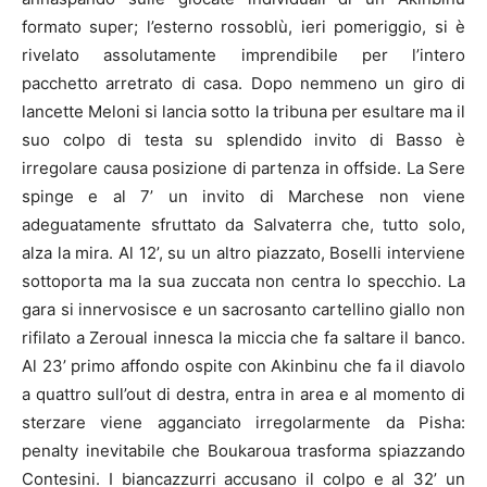
formato super; l’esterno rossoblù, ieri pomeriggio, si è
rivelato assolutamente imprendibile per l’intero
pacchetto arretrato di casa. Dopo nemmeno un giro di
lancette Meloni si lancia sotto la tribuna per esultare ma il
suo colpo di testa su splendido invito di Basso è
irregolare causa posizione di partenza in offside. La Sere
spinge e al 7’ un invito di Marchese non viene
adeguatamente sfruttato da Salvaterra che, tutto solo,
alza la mira. Al 12’, su un altro piazzato, Boselli interviene
sottoporta ma la sua zuccata non centra lo specchio. La
gara si innervosisce e un sacrosanto cartellino giallo non
rifilato a Zeroual innesca la miccia che fa saltare il banco.
Al 23’ primo affondo ospite con Akinbinu che fa il diavolo
a quattro sull’out di destra, entra in area e al momento di
sterzare viene agganciato irregolarmente da Pisha:
penalty inevitabile che Boukaroua trasforma spiazzando
Contesini. I biancazzurri accusano il colpo e al 32’ un