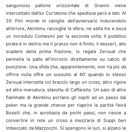
sanguinoso pallone orizzontale di Granini viene
intercettato dall’ex Curtatone che spedisce però a lato. Al
35’ Pini morde le caviglie dell’avversario inducendolo
all’errore, Akinbinu raccoglie la sfera, ne salta tre e buca
un incredulo Contesini per la seconda volta. Il pubblico
pirata è in delirio ma il pranzo non è finito; il dessert, allo
scadere della prima frazione, lo regala Zeroual che
pennella la palla all’incrocio direttamente su calcio di
punizione. Una sfida che, apparentemente, non ha più da
offrire nulla offre un sussulto al 60’ quando lo stesso
Zeroual intercetta col braccio largo un cross; altro rigore
ed altra marcatura, stavolta di Caffarella. Un paio di altre
fiammate di Akinbinu portano gli ospiti ad un passo dal
poker ma la grande chance per riaprire la partita l’avrà
Boselli che, in acrobazia da pochi passi, non riesce a
convertire in rete un cross a mezz’aria di Suppi ben
imbeccato da Mazzocchi. Si spengono le luci, si alzano le