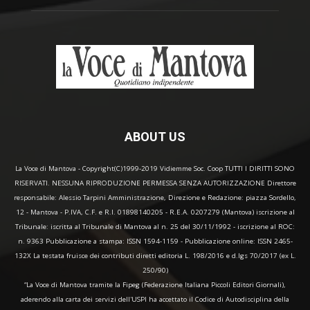
ABOUT US
La Voce di Mantova - Copyright(C)1999-2019 Vidiemme Soc. Coop TUTTI I DIRITTI SONO
RISERVATI. NESSUNA RIPRODUZIONE PERMESSA SENZA AUTORIZZAZIONE Direttore
responsabile: Alessio Tarpini Amministrazione, Direzione e Redazione: piazza Sordello,
12 - Mantova - P.IVA, C.F. e R.I. 01898140205 - R.E.A. 0207279 (Mantova) iscrizione al
Tribunale: iscritta al Tribunale di Mantova al n. 25 del 30/11/1992 - iscrizione al ROC:
n. 9363 Pubblicazione a stampa: ISSN 1594-1159 - Pubblicazione online: ISSN 2465-
132X La testata fruisce dei contributi diretti editoria L. 198/2016 e d.lgs 70/2017 (ex L.
250/90)
“La Voce di Mantova tramite la Fipeg (Federazione Italiana Piccoli Editori Giornali),
aderendo alla carta dei servizi dell'USPI ha accettato il Codice di Autodisciplina della