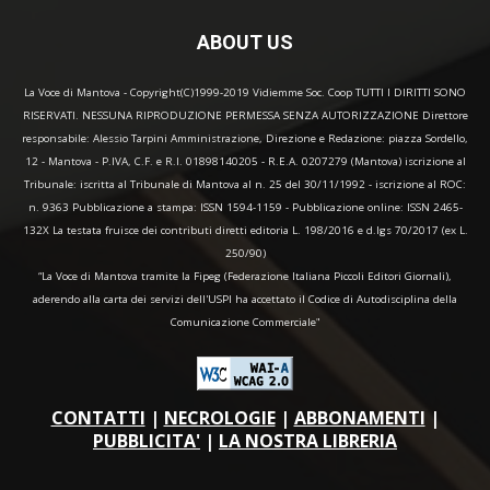
ABOUT US
La Voce di Mantova - Copyright(C)1999-2019 Vidiemme Soc. Coop TUTTI I DIRITTI SONO
RISERVATI. NESSUNA RIPRODUZIONE PERMESSA SENZA AUTORIZZAZIONE Direttore
responsabile: Alessio Tarpini Amministrazione, Direzione e Redazione: piazza Sordello,
12 - Mantova - P.IVA, C.F. e R.I. 01898140205 - R.E.A. 0207279 (Mantova) iscrizione al
Tribunale: iscritta al Tribunale di Mantova al n. 25 del 30/11/1992 - iscrizione al ROC:
n. 9363 Pubblicazione a stampa: ISSN 1594-1159 - Pubblicazione online: ISSN 2465-
132X La testata fruisce dei contributi diretti editoria L. 198/2016 e d.lgs 70/2017 (ex L.
250/90)
“La Voce di Mantova tramite la Fipeg (Federazione Italiana Piccoli Editori Giornali),
aderendo alla carta dei servizi dell'USPI ha accettato il Codice di Autodisciplina della
Comunicazione Commerciale"
CONTATTI
|
NECROLOGIE
|
ABBONAMENTI
|
PUBBLICITA'
|
LA NOSTRA LIBRERIA