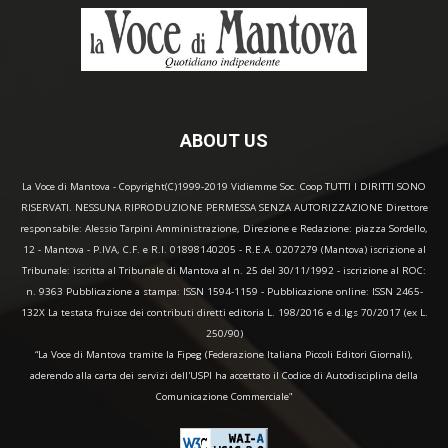
ABOUT US
La Voce di Mantova - Copyright(C)1999-2019 Vidiemme Soc. Coop TUTTI I DIRITTI SONO
RISERVATI. NESSUNA RIPRODUZIONE PERMESSA SENZA AUTORIZZAZIONE Direttore
responsabile: Alessio Tarpini Amministrazione, Direzione e Redazione: piazza Sordello,
12 - Mantova - P.IVA, C.F. e R.I. 01898140205 - R.E.A. 0207279 (Mantova) iscrizione al
Tribunale: iscritta al Tribunale di Mantova al n. 25 del 30/11/1992 - iscrizione al ROC:
n. 9363 Pubblicazione a stampa: ISSN 1594-1159 - Pubblicazione online: ISSN 2465-
132X La testata fruisce dei contributi diretti editoria L. 198/2016 e d.lgs 70/2017 (ex L.
250/90)
“La Voce di Mantova tramite la Fipeg (Federazione Italiana Piccoli Editori Giornali),
aderendo alla carta dei servizi dell'USPI ha accettato il Codice di Autodisciplina della
Comunicazione Commerciale"