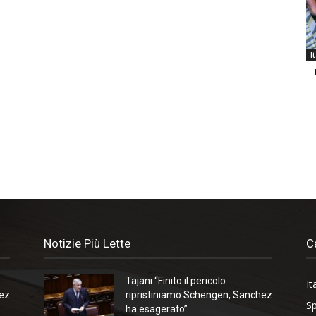
I
Notizie Più Lette
C
Tajani “Finito il pericolo
It
hez
ripristiniamo Schengen, Sanchez
Sp
ha esagerato”