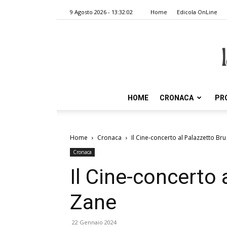
9 Agosto 2026 - 13:32:02
Home
Edicola OnLine
HOME
CRONACA
PR
Home
Cronaca
Il Cine-concerto al Palazzetto Br
Cronaca
Il Cine-concerto 
Zane
22 Gennaio 2024