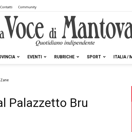
Contatti
Community
OVINCIA
EVENTI
RUBRICHE
SPORT
ITALIA /
la
u Zane
al Palazzetto Bru
Voce