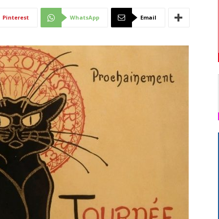
Di
Pinterest
WhatsApp
Email
Mantova