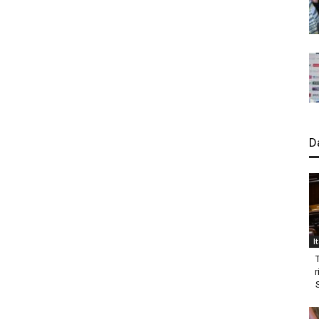
D
I
r