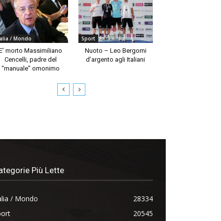
talia / Mondo
Sport
E’ morto Massimiliano
Nuoto – Leo Bergomi
Cencelli, padre del
d’argento agli Italiani
“manuale” omonimo
ategorie Più Lette
alia / Mondo
28334
ort
20545