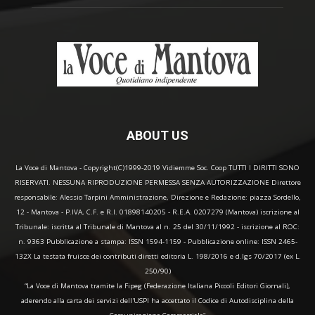
ABOUT US
La Voce di Mantova - Copyright(C)1999-2019 Vidiemme Soc. Coop TUTTI I DIRITTI SONO
RISERVATI. NESSUNA RIPRODUZIONE PERMESSA SENZA AUTORIZZAZIONE Direttore
responsabile: Alessio Tarpini Amministrazione, Direzione e Redazione: piazza Sordello,
12 - Mantova - P.IVA, C.F. e R.I. 01898140205 - R.E.A. 0207279 (Mantova) iscrizione al
Tribunale: iscritta al Tribunale di Mantova al n. 25 del 30/11/1992 - iscrizione al ROC:
n. 9363 Pubblicazione a stampa: ISSN 1594-1159 - Pubblicazione online: ISSN 2465-
132X La testata fruisce dei contributi diretti editoria L. 198/2016 e d.lgs 70/2017 (ex L.
250/90)
“La Voce di Mantova tramite la Fipeg (Federazione Italiana Piccoli Editori Giornali),
aderendo alla carta dei servizi dell'USPI ha accettato il Codice di Autodisciplina della