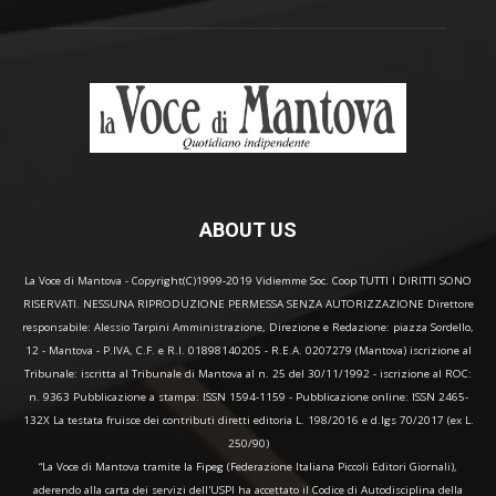
ABOUT US
La Voce di Mantova - Copyright(C)1999-2019 Vidiemme Soc. Coop TUTTI I DIRITTI SONO
RISERVATI. NESSUNA RIPRODUZIONE PERMESSA SENZA AUTORIZZAZIONE Direttore
responsabile: Alessio Tarpini Amministrazione, Direzione e Redazione: piazza Sordello,
12 - Mantova - P.IVA, C.F. e R.I. 01898140205 - R.E.A. 0207279 (Mantova) iscrizione al
Tribunale: iscritta al Tribunale di Mantova al n. 25 del 30/11/1992 - iscrizione al ROC:
n. 9363 Pubblicazione a stampa: ISSN 1594-1159 - Pubblicazione online: ISSN 2465-
132X La testata fruisce dei contributi diretti editoria L. 198/2016 e d.lgs 70/2017 (ex L.
250/90)
“La Voce di Mantova tramite la Fipeg (Federazione Italiana Piccoli Editori Giornali),
aderendo alla carta dei servizi dell'USPI ha accettato il Codice di Autodisciplina della