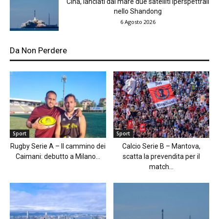
Cina, lanciati dal mare due satelliti iperspettrali
nello Shandong
6 Agosto 2026
Da Non Perdere
Sport
Sport
Rugby Serie A – Il cammino dei
Calcio Serie B – Mantova,
Caimani: debutto a Milano...
scatta la prevendita per il
match...