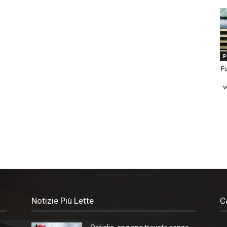
P
Fu
v
Notizie Più Lette
C