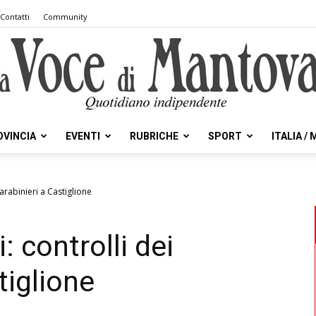
Contatti
Community
OVINCIA
EVENTI
RUBRICHE
SPORT
ITALIA /
la
arabinieri a Castiglione
: controlli dei
Voce
tiglione