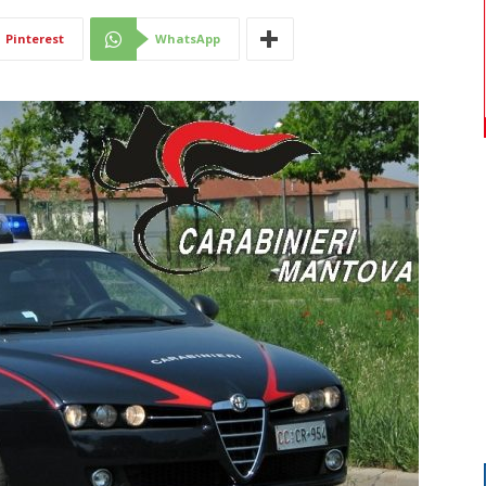
Di
Pinterest
WhatsApp
Mantova