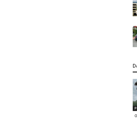
D
P
O