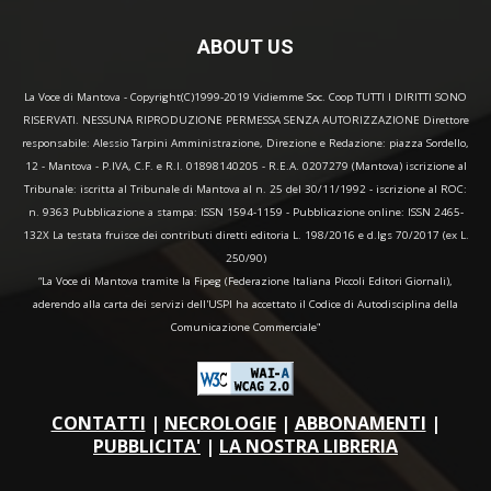
ABOUT US
La Voce di Mantova - Copyright(C)1999-2019 Vidiemme Soc. Coop TUTTI I DIRITTI SONO
RISERVATI. NESSUNA RIPRODUZIONE PERMESSA SENZA AUTORIZZAZIONE Direttore
responsabile: Alessio Tarpini Amministrazione, Direzione e Redazione: piazza Sordello,
12 - Mantova - P.IVA, C.F. e R.I. 01898140205 - R.E.A. 0207279 (Mantova) iscrizione al
Tribunale: iscritta al Tribunale di Mantova al n. 25 del 30/11/1992 - iscrizione al ROC:
n. 9363 Pubblicazione a stampa: ISSN 1594-1159 - Pubblicazione online: ISSN 2465-
132X La testata fruisce dei contributi diretti editoria L. 198/2016 e d.lgs 70/2017 (ex L.
250/90)
“La Voce di Mantova tramite la Fipeg (Federazione Italiana Piccoli Editori Giornali),
aderendo alla carta dei servizi dell'USPI ha accettato il Codice di Autodisciplina della
Comunicazione Commerciale"
CONTATTI
|
NECROLOGIE
|
ABBONAMENTI
|
PUBBLICITA'
|
LA NOSTRA LIBRERIA