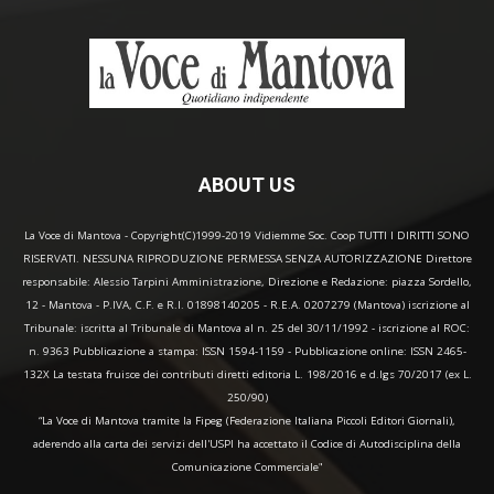
ABOUT US
La Voce di Mantova - Copyright(C)1999-2019 Vidiemme Soc. Coop TUTTI I DIRITTI SONO
RISERVATI. NESSUNA RIPRODUZIONE PERMESSA SENZA AUTORIZZAZIONE Direttore
responsabile: Alessio Tarpini Amministrazione, Direzione e Redazione: piazza Sordello,
12 - Mantova - P.IVA, C.F. e R.I. 01898140205 - R.E.A. 0207279 (Mantova) iscrizione al
Tribunale: iscritta al Tribunale di Mantova al n. 25 del 30/11/1992 - iscrizione al ROC:
n. 9363 Pubblicazione a stampa: ISSN 1594-1159 - Pubblicazione online: ISSN 2465-
132X La testata fruisce dei contributi diretti editoria L. 198/2016 e d.lgs 70/2017 (ex L.
250/90)
“La Voce di Mantova tramite la Fipeg (Federazione Italiana Piccoli Editori Giornali),
aderendo alla carta dei servizi dell'USPI ha accettato il Codice di Autodisciplina della
Comunicazione Commerciale"