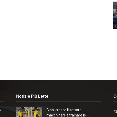
I
Notizie Più Lette
C
o
Cina, cresce il settore
It
macchinari, a trainare le