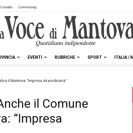
Contatti
Community
OVINCIA
EVENTI
RUBRICHE
SPORT
ITALIA /
la
ebra il Mantova: “Impresa straordinaria”
 Anche il Comune
Voce
va: “Impresa