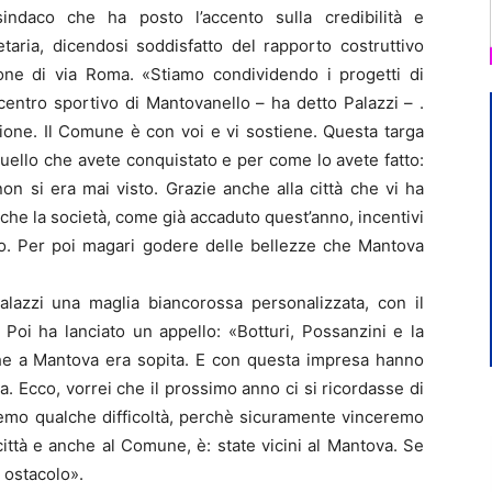
l sindaco che ha posto l’accento sulla credibilità e
aria, dicendosi soddisfatto del rapporto costruttivo
ione di via Roma. «Stiamo condividendo i progetti di
 centro sportivo di Mantovanello – ha detto Palazzi – .
gione. Il Comune è con voi e vi sostiene. Questa targa
uello che avete conquistato e per come lo avete fatto:
on si era mai visto. Grazie anche alla città che vi ha
è che la società, come già accaduto quest’anno, incentivi
dio. Per poi magari godere delle bellezze che Mantova
alazzi una maglia biancorossa personalizzata, con il
Poi ha lanciato un appello: «Botturi, Possanzini e la
he a Mantova era sopita. E con questa impresa hanno
. Ecco, vorrei che il prossimo anno ci si ricordasse di
emo qualche difficoltà, perchè sicuramente vinceremo
 città e anche al Comune, è: state vicini al Mantova. Se
 ostacolo».