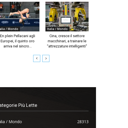
talia / Mondo
Italia / Mondo
En plein Pellacani agli
Cina, cresce il settore
Europei, il quinto oro
macchinari, a trainare le
arriva nel sincro...
“attrezzature intelligenti”
ategorie Più Lette
alia / Mondo
28313