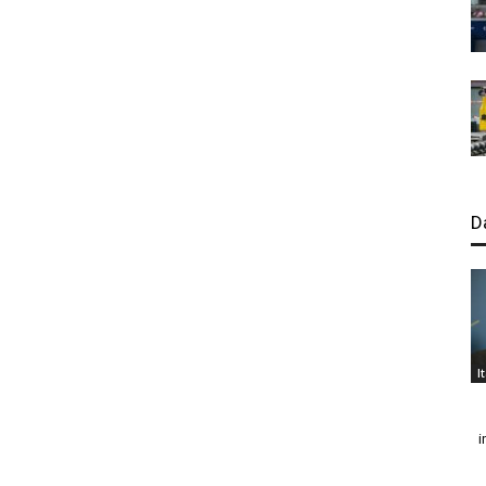
D
I
i