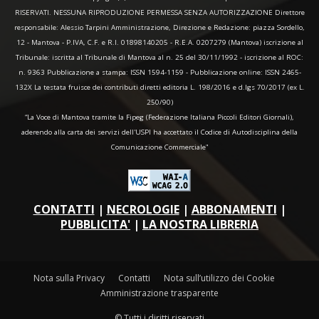
RISERVATI. NESSUNA RIPRODUZIONE PERMESSA SENZA AUTORIZZAZIONE Direttore
responsabile: Alessio Tarpini Amministrazione, Direzione e Redazione: piazza Sordello,
12 - Mantova - P.IVA, C.F. e R.I. 01898140205 - R.E.A. 0207279 (Mantova) iscrizione al
Tribunale: iscritta al Tribunale di Mantova al n. 25 del 30/11/1992 - iscrizione al ROC:
n. 9363 Pubblicazione a stampa: ISSN 1594-1159 - Pubblicazione online: ISSN 2465-
132X La testata fruisce dei contributi diretti editoria L. 198/2016 e d.lgs 70/2017 (ex L.
250/90)
“La Voce di Mantova tramite la Fipeg (Federazione Italiana Piccoli Editori Giornali),
aderendo alla carta dei servizi dell'USPI ha accettato il Codice di Autodisciplina della
Comunicazione Commerciale"
CONTATTI
|
NECROLOGIE
|
ABBONAMENTI
|
PUBBLICITA'
|
LA NOSTRA LIBRERIA
Nota sulla Privacy
Contatti
Nota sull’utilizzo dei Cookie
Amministrazione trasparente
© Tutti i diritti riservati