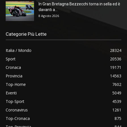
In Gran Bretagna Bezzecchi torna in sella ed è
davanti a...
8 Agosto 2026
Categorie Più Lette
Italia / Mondo
28324
Sport
20536
Cronaca
19171
Provincia
14563
Top-Home
7602
Eventi
5049
Top-Sport
4539
Coronavirus
1261
Top-Cronaca
875
Top-Provincia
844