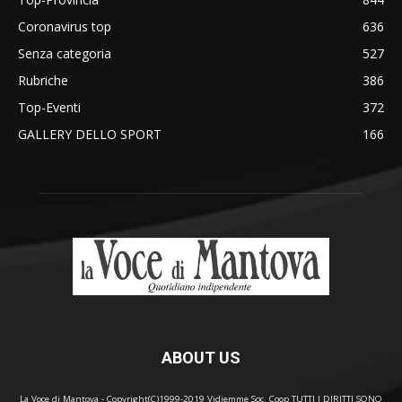
Coronavirus top
636
Senza categoria
527
Rubriche
386
Top-Eventi
372
GALLERY DELLO SPORT
166
ABOUT US
La Voce di Mantova - Copyright(C)1999-2019 Vidiemme Soc. Coop TUTTI I DIRITTI SONO