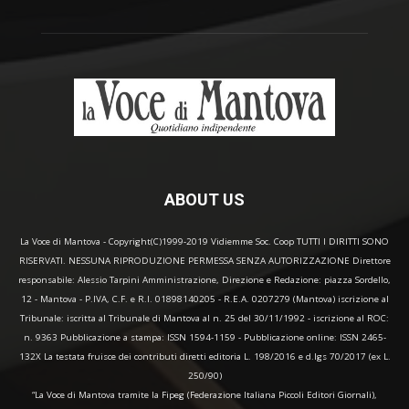
ABOUT US
La Voce di Mantova - Copyright(C)1999-2019 Vidiemme Soc. Coop TUTTI I DIRITTI SONO
RISERVATI. NESSUNA RIPRODUZIONE PERMESSA SENZA AUTORIZZAZIONE Direttore
responsabile: Alessio Tarpini Amministrazione, Direzione e Redazione: piazza Sordello,
12 - Mantova - P.IVA, C.F. e R.I. 01898140205 - R.E.A. 0207279 (Mantova) iscrizione al
Tribunale: iscritta al Tribunale di Mantova al n. 25 del 30/11/1992 - iscrizione al ROC:
n. 9363 Pubblicazione a stampa: ISSN 1594-1159 - Pubblicazione online: ISSN 2465-
132X La testata fruisce dei contributi diretti editoria L. 198/2016 e d.lgs 70/2017 (ex L.
250/90)
“La Voce di Mantova tramite la Fipeg (Federazione Italiana Piccoli Editori Giornali),