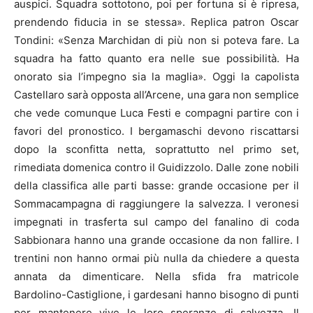
auspici. Squadra sottotono, poi per fortuna si è ripresa,
prendendo fiducia in se stessa». Replica patron Oscar
Tondini: «Senza Marchidan di più non si poteva fare. La
squadra ha fatto quanto era nelle sue possibilità. Ha
onorato sia l’impegno sia la maglia». Oggi la capolista
Castellaro sarà opposta all’Arcene, una gara non semplice
che vede comunque Luca Festi e compagni partire con i
favori del pronostico. I bergamaschi devono riscattarsi
dopo la sconfitta netta, soprattutto nel primo set,
rimediata domenica contro il Guidizzolo. Dalle zone nobili
della classifica alle parti basse: grande occasione per il
Sommacampagna di raggiungere la salvezza. I veronesi
impegnati in trasferta sul campo del fanalino di coda
Sabbionara hanno una grande occasione da non fallire. I
trentini non hanno ormai più nulla da chiedere a questa
annata da dimenticare. Nella sfida fra matricole
Bardolino-Castiglione, i gardesani hanno bisogno di punti
per mantenere vive le loro speranze di salvezza. Il