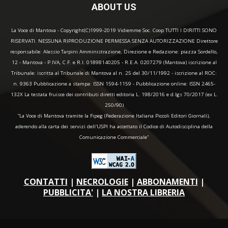
ABOUT US
La Voce di Mantova - Copyright(C)1999-2019 Vidiemme Soc. Coop TUTTI I DIRITTI SONO
RISERVATI. NESSUNA RIPRODUZIONE PERMESSA SENZA AUTORIZZAZIONE Direttore
responsabile: Alessio Tarpini Amministrazione, Direzione e Redazione: piazza Sordello,
12 - Mantova - P.IVA, C.F. e R.I. 01898140205 - R.E.A. 0207279 (Mantova) iscrizione al
Tribunale: iscritta al Tribunale di Mantova al n. 25 del 30/11/1992 - iscrizione al ROC:
n. 9363 Pubblicazione a stampa: ISSN 1594-1159 - Pubblicazione online: ISSN 2465-
132X La testata fruisce dei contributi diretti editoria L. 198/2016 e d.lgs 70/2017 (ex L.
250/90)
“La Voce di Mantova tramite la Fipeg (Federazione Italiana Piccoli Editori Giornali),
aderendo alla carta dei servizi dell'USPI ha accettato il Codice di Autodisciplina della
Comunicazione Commerciale"
CONTATTI
|
NECROLOGIE
|
ABBONAMENTI
|
PUBBLICITA'
|
LA NOSTRA LIBRERIA