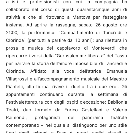
artisti e professionisti con cui la compagnia ha
collaborato nel corso di questi quarantacinque anni di
attività e che si ritrovano a Mantova per festeggiare
insieme. Ad aprire la rassegna, sabato 26 agosto ore
21:00, la performance “Combattimento di Tancredi e
Clorinda” (per tutti a partire dai 10 anni): una rilettura in
prosa e musica del capolavoro di Monteverdi che
ripercorre i versi della “Gerusalemme liberata” del Tasso
per narrare la storia dell’amore impossibile di Tancredi e
Clorinda. Affidato alla voce dell’attrice Emanuela
Villagrossi e all’accompagnamento musicale del Maestro
Piantelli, alla tiorba, rivive il duello tra i due eroi. Gli
appuntamenti continuano durante la settimana di
Festivaletteratura con degli ospiti d’eccezione: Babilonia
Teatri, duo formato da Enrico Castellani e Valeria
Raimondi, protagonisti del panorama teatrale
contemporaneo – nel quale si distinguono per uno stile
fuori dagli schemi e l’uso di nuovi codici visuali e