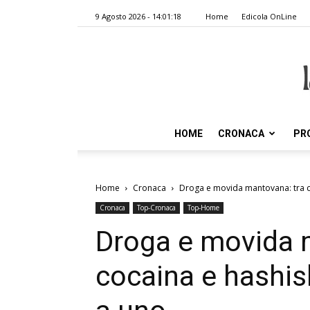
9 Agosto 2026 - 14:01:18
Home
Edicola OnLine
HOME
CRONACA
PR
Home
Cronaca
Droga e movida mantovana: tra coc
Cronaca
Top-Cronaca
Top-Home
Droga e movida 
cocaina e hashish