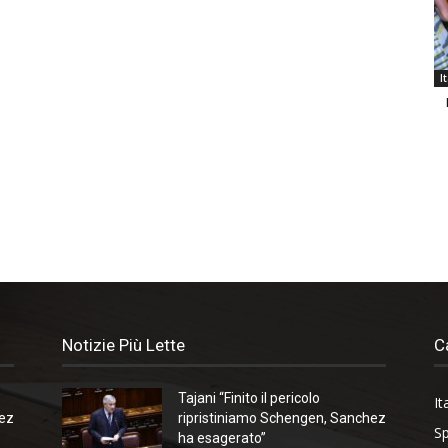
I
Notizie Più Lette
C
Tajani “Finito il pericolo
It
hez
ripristiniamo Schengen, Sanchez
Sp
ha esagerato”