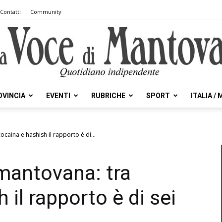
Contatti
Community
OVINCIA
EVENTI
RUBRICHE
SPORT
ITALIA /
la
aina e hashish il rapporto è di...
mantovana: tra
Voce
 il rapporto è di sei