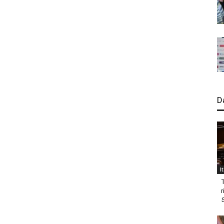
D
I
r