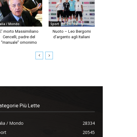
talia / Mondo
Sport
E’ morto Massimiliano
Nuoto – Leo Bergomi
Cencelli, padre del
d’argento agli Italiani
“manuale” omonimo
ategorie Più Lette
alia / Mondo
28334
ort
20545