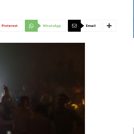
Di
Pinterest
WhatsApp
Email
Mantova