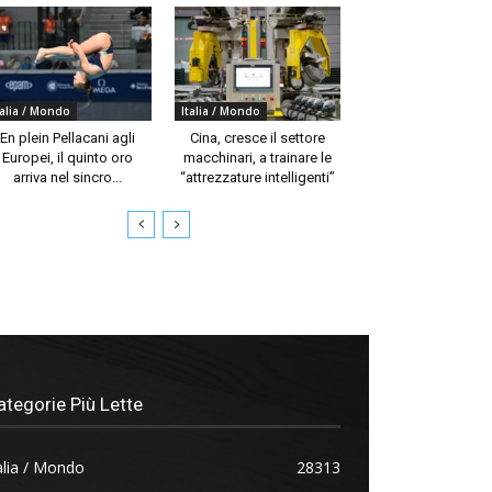
talia / Mondo
Italia / Mondo
En plein Pellacani agli
Cina, cresce il settore
Europei, il quinto oro
macchinari, a trainare le
arriva nel sincro...
“attrezzature intelligenti”
ategorie Più Lette
alia / Mondo
28313