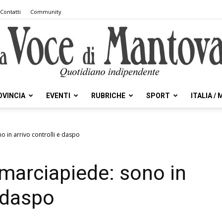
Contatti
Community
OVINCIA
EVENTI
RUBRICHE
SPORT
ITALIA /
la
o in arrivo controlli e daspo
 marciapiede: sono in
Voce
e daspo