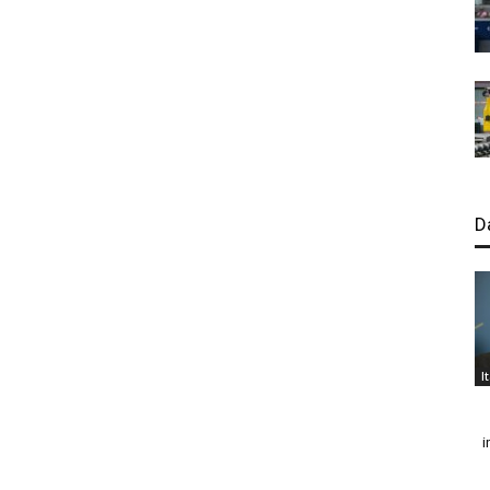
D
I
i