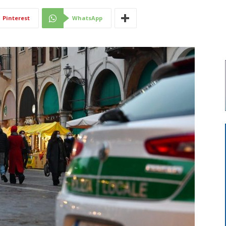
Di
Pinterest
WhatsApp
Mantova