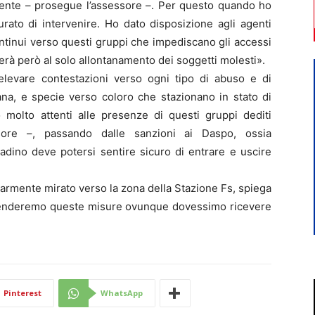
amente – prosegue l’assessore –. Per questo quando ho
urato di intervenire. Ho dato disposizione agli agenti
 continui verso questi gruppi che impediscano gli accessi
terà però al solo allontanamento dei soggetti molesti».
 elevare contestazioni verso ogni tipo di abuso e di
ana, e specie verso coloro che stazionano in stato di
 molto attenti alle presenze di questi gruppi dediti
ssore –, passando dalle sanzioni ai Daspo, ossia
cittadino deve potersi sentire sicuro di entrare e uscire
olarmente mirato verso la zona della Stazione Fs, spiega
tenderemo queste misure ovunque dovessimo ricevere
Pinterest
WhatsApp