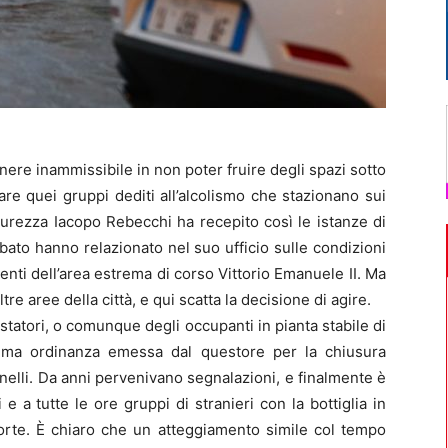
ere inammissibile in non poter fruire degli spazi sotto
are quei gruppi dediti all’alcolismo che stazionano sui
curezza Iacopo Rebecchi ha recepito così le istanze di
abato hanno relazionato nel suo ufficio sulle condizioni
sidenti dell’area estrema di corso Vittorio Emanuele II. Ma
re aree della città, e qui scatta la decisione di agire.
statori, o comunque degli occupanti in pianta stabile di
ssima ordinanza emessa dal questore per la chiusura
inelli. Da anni pervenivano segnalazioni, e finalmente è
ni e a tutte le ore gruppi di stranieri con la bottiglia in
porte. È chiaro che un atteggiamento simile col tempo