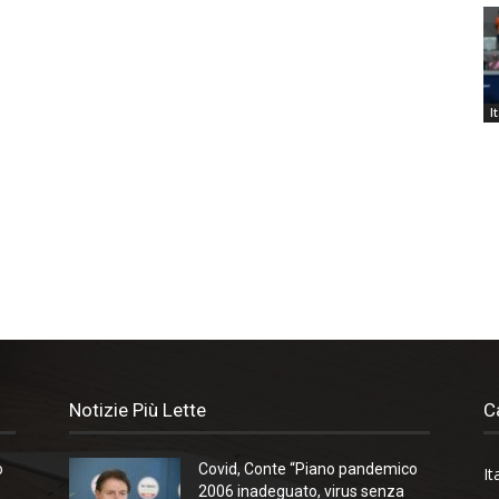
I
Notizie Più Lette
C
o
Covid, Conte “Piano pandemico
It
2006 inadeguato, virus senza