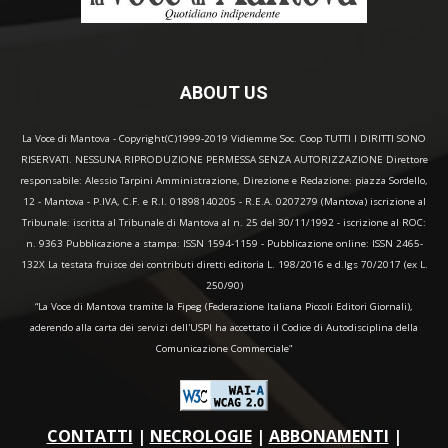
ABOUT US
La Voce di Mantova - Copyright(C)1999-2019 Vidiemme Soc. Coop TUTTI I DIRITTI SONO
RISERVATI. NESSUNA RIPRODUZIONE PERMESSA SENZA AUTORIZZAZIONE Direttore
responsabile: Alessio Tarpini Amministrazione, Direzione e Redazione: piazza Sordello,
12 - Mantova - P.IVA, C.F. e R.I. 01898140205 - R.E.A. 0207279 (Mantova) iscrizione al
Tribunale: iscritta al Tribunale di Mantova al n. 25 del 30/11/1992 - iscrizione al ROC:
n. 9363 Pubblicazione a stampa: ISSN 1594-1159 - Pubblicazione online: ISSN 2465-
132X La testata fruisce dei contributi diretti editoria L. 198/2016 e d.lgs 70/2017 (ex L.
250/90)
“La Voce di Mantova tramite la Fipeg (Federazione Italiana Piccoli Editori Giornali),
aderendo alla carta dei servizi dell'USPI ha accettato il Codice di Autodisciplina della
Comunicazione Commerciale"
CONTATTI
|
NECROLOGIE
|
ABBONAMENTI
|