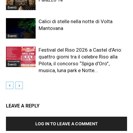
Eventi
Calici di stelle nella notte di Volta
Mantovana
Eventi
Festival del Riso 2026 a Castel d’Ario:
quattro giorni tra il celebre Riso alla
Pilota, il concorso “Spiga d’Oro”,
Eventi
musica, luna park e Notte...
LEAVE A REPLY
LOG IN TO LEAVE A COMMENT