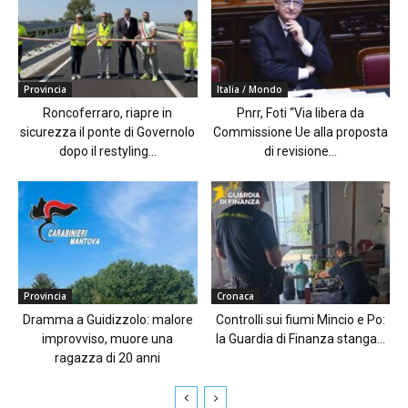
Provincia
Italia / Mondo
Roncoferraro, riapre in
Pnrr, Foti “Via libera da
sicurezza il ponte di Governolo
Commissione Ue alla proposta
dopo il restyling...
di revisione...
Provincia
Cronaca
Dramma a Guidizzolo: malore
Controlli sui fiumi Mincio e Po:
improvviso, muore una
la Guardia di Finanza stanga...
ragazza di 20 anni