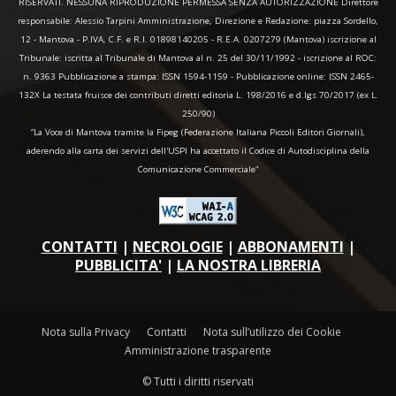
RISERVATI. NESSUNA RIPRODUZIONE PERMESSA SENZA AUTORIZZAZIONE Direttore
responsabile: Alessio Tarpini Amministrazione, Direzione e Redazione: piazza Sordello,
12 - Mantova - P.IVA, C.F. e R.I. 01898140205 - R.E.A. 0207279 (Mantova) iscrizione al
Tribunale: iscritta al Tribunale di Mantova al n. 25 del 30/11/1992 - iscrizione al ROC:
n. 9363 Pubblicazione a stampa: ISSN 1594-1159 - Pubblicazione online: ISSN 2465-
132X La testata fruisce dei contributi diretti editoria L. 198/2016 e d.lgs 70/2017 (ex L.
250/90)
“La Voce di Mantova tramite la Fipeg (Federazione Italiana Piccoli Editori Giornali),
aderendo alla carta dei servizi dell'USPI ha accettato il Codice di Autodisciplina della
Comunicazione Commerciale"
CONTATTI
|
NECROLOGIE
|
ABBONAMENTI
|
PUBBLICITA'
|
LA NOSTRA LIBRERIA
Nota sulla Privacy
Contatti
Nota sull’utilizzo dei Cookie
Amministrazione trasparente
© Tutti i diritti riservati