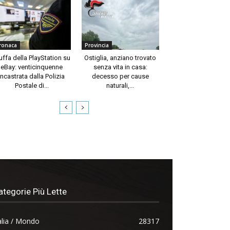
ronaca
Provincia
uffa della PlayStation su
Ostiglia, anziano trovato
eBay: venticinquenne
senza vita in casa:
incastrata dalla Polizia
decesso per cause
Postale di...
naturali,...
ategorie Più Lette
alia / Mondo
28317