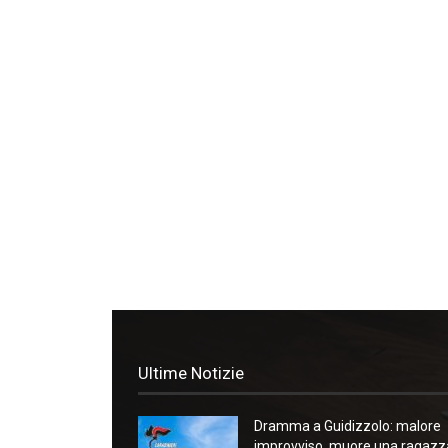
Ultime Notizie
Dramma a Guidizzolo: malore
improvviso, muore una ragazz