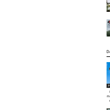
D
P
ma