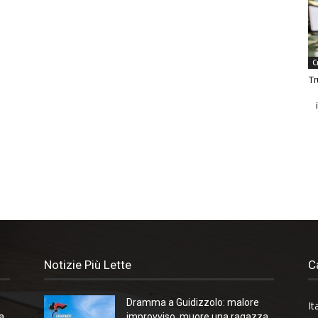
C
Tr
Notizie Più Lette
C
Dramma a Guidizzolo: malore
It
a
improvviso, muore una ragazza