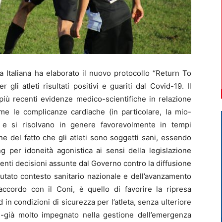
 Italiana ha elaborato il nuovo protocollo “Return To
r gli atleti risultati positivi e guariti dal Covid-19. Il
 più recenti evidenze medico-scientifiche in relazione
me le complicanze cardiache (in particolare, la mio-
ti e si risolvano in genere favorevolmente in tempi
e del fatto che gli atleti sono soggetti sani, essendo
g per idoneità agonistica ai sensi della legislazione
ecenti decisioni assunte dal Governo contro la diffusione
utato contesto sanitario nazionale e dell’avanzamento
 accordo con il Coni, è quello di favorire la ripresa
d in condizioni di sicurezza per l’atleta, senza ulteriore
 -già molto impegnato nella gestione dell’emergenza