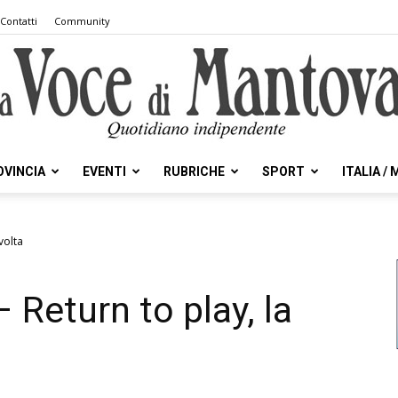
Contatti
Community
OVINCIA
EVENTI
RUBRICHE
SPORT
ITALIA /
la
svolta
– Return to play, la
Voce