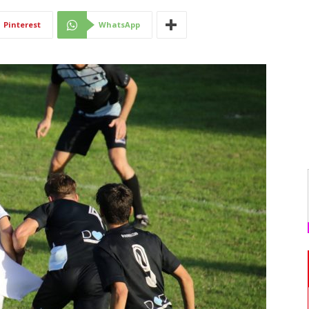
Di
Pinterest
WhatsApp
Mantova