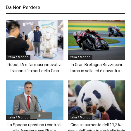
Da Non Perdere
Italia / Mondo
Italia / Mondo
Robot, IA e farmaci innovativi
In Gran Bretagna Bezzecchi
trainano l’export della Cina
torna in sella ed è davanti a...
Italia / Mondo
Italia / Mondo
La Spagna ripristina i controlli
Cina, in aumento dell’11,3% i
alle frontiere con l’Italia
ricavi dell’industria pubblicitaria