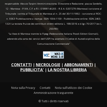
responsabile: Alessio Tarpini Amministrazione, Direzione e Redazione: piazza Sordello,
12 - Mantova - P.IVA, C.F. e R.I. 01898140205 - R.E.A. 0207279 (Mantova) iscrizione al
Tribunale: iscritta al Tribunale di Mantova al n. 25 del 30/11/1992 - iscrizione al ROC:
n. 9363 Pubblicazione a stampa: ISSN 1594-1159 - Pubblicazione online: ISSN 2465-
132X La testata fruisce dei contributi diretti editoria L. 198/2016 e d.lgs 70/2017 (ex L.
250/90)
“La Voce di Mantova tramite la Fipeg (Federazione Italiana Piccoli Editori Giornali),
aderendo alla carta dei servizi dell'USPI ha accettato il Codice di Autodisciplina della
Comunicazione Commerciale"
CONTATTI
|
NECROLOGIE
|
ABBONAMENTI
|
PUBBLICITA'
|
LA NOSTRA LIBRERIA
Nota sulla Privacy
Contatti
Nota sull’utilizzo dei Cookie
Amministrazione trasparente
© Tutti i diritti riservati