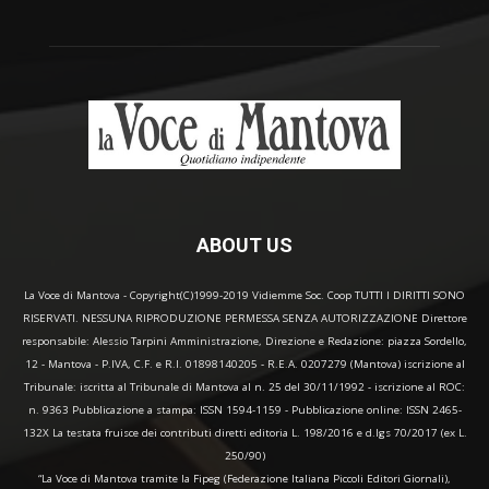
ABOUT US
La Voce di Mantova - Copyright(C)1999-2019 Vidiemme Soc. Coop TUTTI I DIRITTI SONO
RISERVATI. NESSUNA RIPRODUZIONE PERMESSA SENZA AUTORIZZAZIONE Direttore
responsabile: Alessio Tarpini Amministrazione, Direzione e Redazione: piazza Sordello,
12 - Mantova - P.IVA, C.F. e R.I. 01898140205 - R.E.A. 0207279 (Mantova) iscrizione al
Tribunale: iscritta al Tribunale di Mantova al n. 25 del 30/11/1992 - iscrizione al ROC:
n. 9363 Pubblicazione a stampa: ISSN 1594-1159 - Pubblicazione online: ISSN 2465-
132X La testata fruisce dei contributi diretti editoria L. 198/2016 e d.lgs 70/2017 (ex L.
250/90)
“La Voce di Mantova tramite la Fipeg (Federazione Italiana Piccoli Editori Giornali),