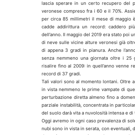
lascia sperare in un certo recupero del pe
veronese compreso fra i 60 e il 70%. Ass
per circa 85 millimetri il mese di maggio è
cadde addirittura un record: caddero pi
dell’anno. Il maggio del 2019 era stato poi u
di neve sulle vicine alture veronesi già ol
di appena 3 gradi in pianura. Anche l’an
senza nemmeno una giornata oltre i 25 
risalire fino al 2009: in quell’anno venne
record di 37 gradi.
Tali valori sono al momento lontani. Oltre a
in vista nemmeno le prime vampate di quell
perturbazione diretta almeno fino a domeni
parziale instabilità, concentrata in partico
del suolo darà vita a nuvolosità intensa e di
Oggi avremo in ogni caso prevalenza di sol
nubi sono in vista in serata, con eventuali, 