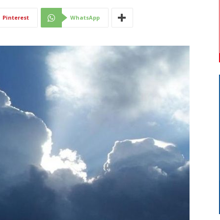
Di
Pinterest
WhatsApp
Mantova