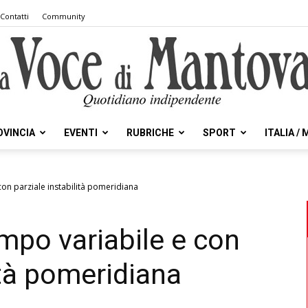
Contatti
Community
OVINCIA
EVENTI
RUBRICHE
SPORT
ITALIA /
la
con parziale instabilità pomeridiana
mpo variabile e con
Voce
ità pomeridiana