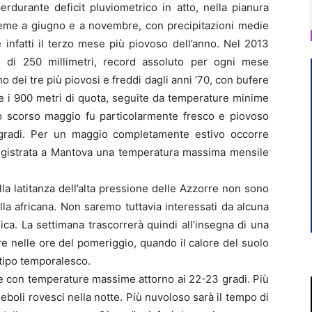
rdurante deficit pluviometrico in atto, nella pianura
ieme a giugno e a novembre, con precipitazioni medie
 infatti il terzo mese più piovoso dell’anno. Nel 2013
ù di 250 millimetri, record assoluto per ogni mese
no dei tre più piovosi e freddi dagli anni ’70, con bufere
tre i 900 metri di quota, seguite da temperature minime
no scorso maggio fu particolarmente fresco e piovoso
gradi. Per un maggio completamente estivo occorre
 registrata a Mantova una temperatura massima mensile
lla latitanza dell’alta pressione delle Azzorre non sono
a africana. Non saremo tuttavia interessati da alcuna
ca. La settimana trascorrerà quindi all’insegna di una
lare nelle ore del pomeriggio, quando il calore del suolo
 tipo temporalesco.
e con temperature massime attorno ai 22-23 gradi. Più
deboli rovesci nella notte. Più nuvoloso sarà il tempo di