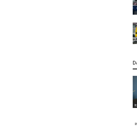
D
I
i