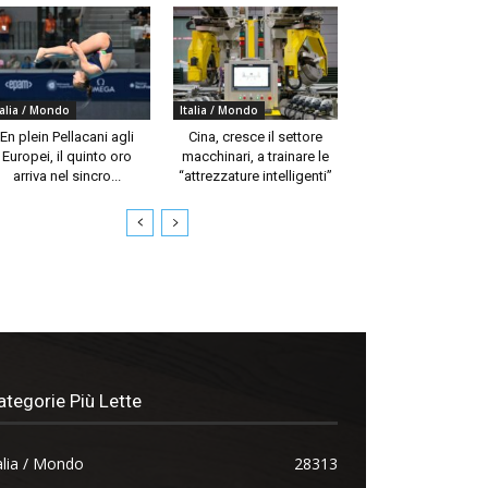
talia / Mondo
Italia / Mondo
En plein Pellacani agli
Cina, cresce il settore
Europei, il quinto oro
macchinari, a trainare le
arriva nel sincro...
“attrezzature intelligenti”
ategorie Più Lette
alia / Mondo
28313