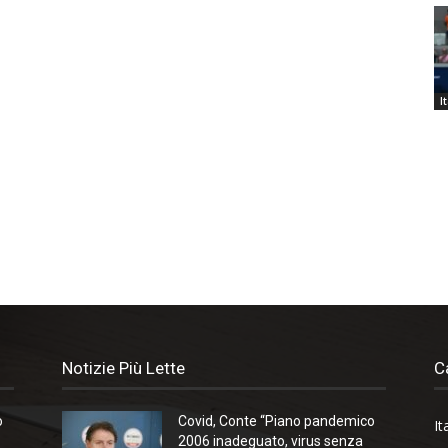
I
Notizie Più Lette
C
o
Covid, Conte “Piano pandemico
It
2006 inadeguato, virus senza