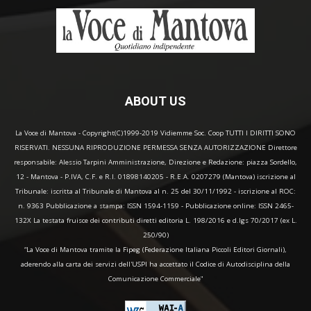
ABOUT US
La Voce di Mantova - Copyright(C)1999-2019 Vidiemme Soc. Coop TUTTI I DIRITTI SONO
RISERVATI. NESSUNA RIPRODUZIONE PERMESSA SENZA AUTORIZZAZIONE Direttore
responsabile: Alessio Tarpini Amministrazione, Direzione e Redazione: piazza Sordello,
12 - Mantova - P.IVA, C.F. e R.I. 01898140205 - R.E.A. 0207279 (Mantova) iscrizione al
Tribunale: iscritta al Tribunale di Mantova al n. 25 del 30/11/1992 - iscrizione al ROC:
n. 9363 Pubblicazione a stampa: ISSN 1594-1159 - Pubblicazione online: ISSN 2465-
132X La testata fruisce dei contributi diretti editoria L. 198/2016 e d.lgs 70/2017 (ex L.
250/90)
“La Voce di Mantova tramite la Fipeg (Federazione Italiana Piccoli Editori Giornali),
aderendo alla carta dei servizi dell'USPI ha accettato il Codice di Autodisciplina della
Comunicazione Commerciale"