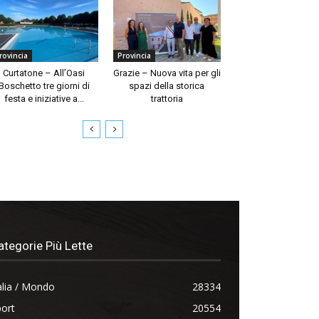
rovincia
Provincia
Curtatone – All’Oasi
Grazie – Nuova vita per gli
Boschetto tre giorni di
spazi della storica
festa e iniziative a...
trattoria
ategorie Più Lette
alia / Mondo
28334
ort
20554