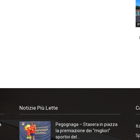
P
Notizie Più Lette
C
a
Pegognaga – Stasera in piazza
It
la premiazione dei “migliori”
Sp
sportivi del...