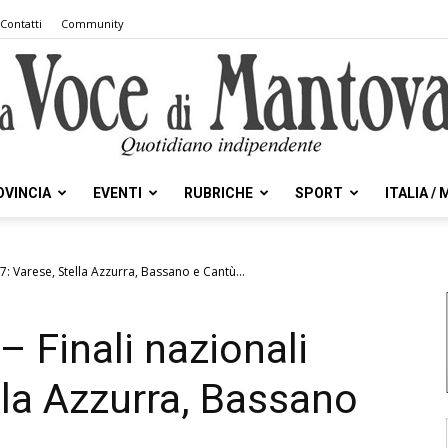
Contatti
Community
OVINCIA
EVENTI
RUBRICHE
SPORT
ITALIA /
la
17: Varese, Stella Azzurra, Bassano e Cantù...
– Finali nazionali
Voce
lla Azzurra, Bassano