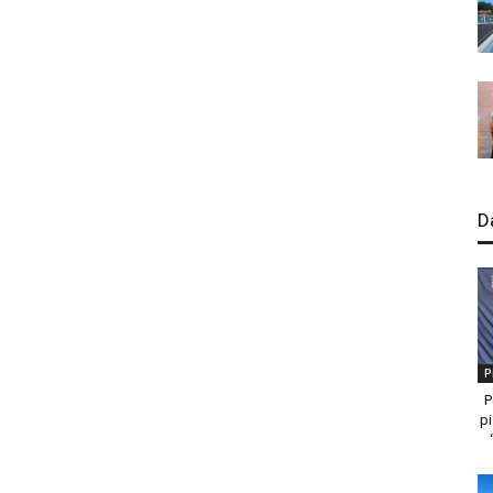
D
P
P
pi