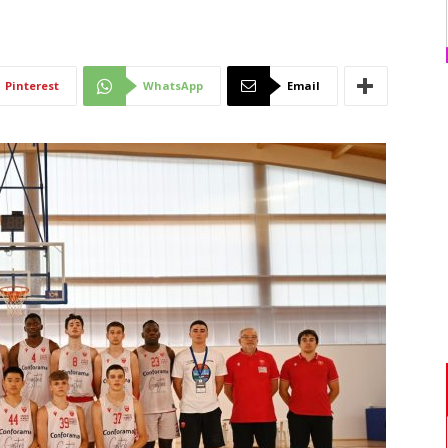
Di
Pinterest
WhatsApp
Email
Mantova