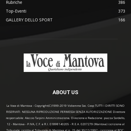
Rubriche
386
Top-Eventi
373
GALLERY DELLO SPORT
166
ABOUT US
La Voce di Mantova - Copyright(C)1999-2019 Vidiemme Soc. Coop TUTTI I DIRITTI SONO
RISERVATI. NESSUNA RIPRODUZIONE PERMESSA SENZA AUTORIZZAZIONE Direttore
responsabile: Alessio Tarpini Amministrazione, Direzione e Redazione: piazza Sordello,
12 - Mantova - P.IVA, C.F. e R.I. 01898140205 - R.E.A. 0207279 (Mantova) iscrizione al
Tribunale: iscritta al Tribunale di Mantova al n. 25 del 30/11/1992 - iscrizione al ROC: