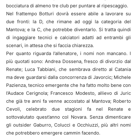
bocciatura di almeno tre club per puntare al ripescaggio.
Nel frattempo Botturi dovrà essere abile a lavorare su
due fronti: la D, che rimane ad oggi la categoria del
Mantova; e la C, che potrebbe diventarlo. Si tratta quindi
di ingaggiare tecnici e calciatori adatti ad entrambi gli
scenari, in attesa che si faccia chiarezza.
Per quanto riguarda l’allenatore, i nomi non mancano. I
più quotati sono: Andrea Dossena, fresco di divorzio dal
Renate; Luca Tabbiani, che sembrava diretto al Catania
ma deve guardarsi dalla concorrenza di Javorcic; Michele
Pazienza, tecnico emergente che ha fatto molto bene con
l’Audace Cerignola; Francesco Modesto, allievo di Juric
che già tre anni fa venne accostato al Mantova; Roberto
Cevoli, celebrato due stagioni fa nel Renate e
sottovalutato quest’anno col Novara. Senza dimenticare
gli outsider Gaburro, Colucci e Occhiuzzi, più altri nomi
che potrebbero emergere cammin facendo.