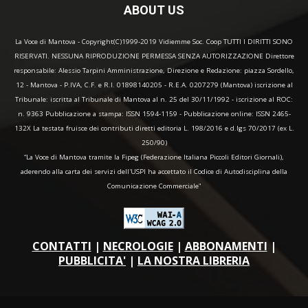
ABOUT US
La Voce di Mantova - Copyright(C)1999-2019 Vidiemme Soc. Coop TUTTI I DIRITTI SONO
RISERVATI. NESSUNA RIPRODUZIONE PERMESSA SENZA AUTORIZZAZIONE Direttore
responsabile: Alessio Tarpini Amministrazione, Direzione e Redazione: piazza Sordello,
12 - Mantova - P.IVA, C.F. e R.I. 01898140205 - R.E.A. 0207279 (Mantova) iscrizione al
Tribunale: iscritta al Tribunale di Mantova al n. 25 del 30/11/1992 - iscrizione al ROC:
n. 9363 Pubblicazione a stampa: ISSN 1594-1159 - Pubblicazione online: ISSN 2465-
132X La testata fruisce dei contributi diretti editoria L. 198/2016 e d.lgs 70/2017 (ex L.
250/90)
“La Voce di Mantova tramite la Fipeg (Federazione Italiana Piccoli Editori Giornali),
aderendo alla carta dei servizi dell'USPI ha accettato il Codice di Autodisciplina della
Comunicazione Commerciale"
CONTATTI
|
NECROLOGIE
|
ABBONAMENTI
|
PUBBLICITA'
|
LA NOSTRA LIBRERIA