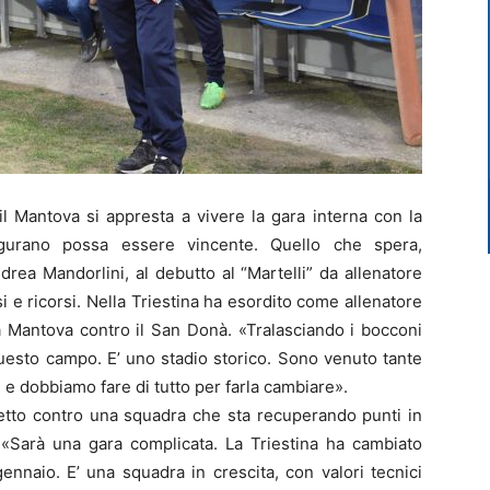
il Mantova si appresta a vivere la gara interna con la
augurano possa essere vincente. Quello che spera,
drea Mandorlini, al debutto al “Martelli” da allenatore
 e ricorsi. Nella Triestina ha esordito come allenatore
 a Mantova contro il San Donà. «Tralasciando i bocconi
esto campo. E’ uno stadio storico. Sono venuto tante
, e dobbiamo fare di tutto per farla cambiare».
iretto contro una squadra che sta recuperando punti in
i. «Sarà una gara complicata. La Triestina ha cambiato
ennaio. E’ una squadra in crescita, con valori tecnici