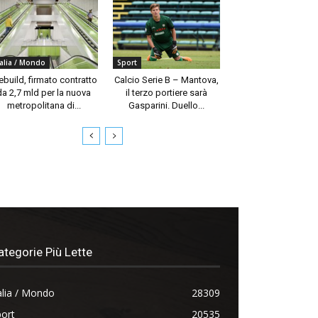
talia / Mondo
Sport
build, firmato contratto
Calcio Serie B – Mantova,
da 2,7 mld per la nuova
il terzo portiere sarà
metropolitana di...
Gasparini. Duello...
ategorie Più Lette
alia / Mondo
28309
ort
20535