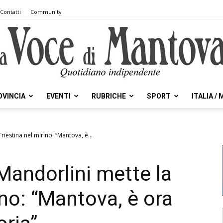
Contatti
Community
OVINCIA
EVENTI
RUBRICHE
SPORT
ITALIA /
la
riestina nel mirino: “Mantova, è...
Mandorlini mette la
Voce
ino: “Mantova, è ora