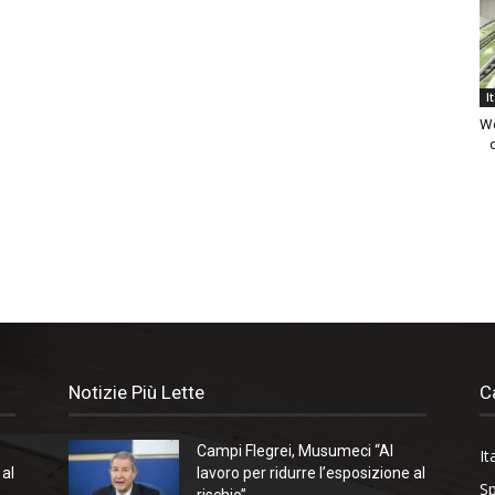
I
We
Notizie Più Lette
C
Campi Flegrei, Musumeci “Al
It
 al
lavoro per ridurre l’esposizione al
Sp
rischio”