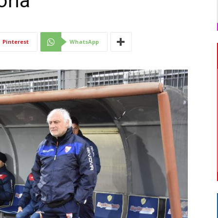
oria”
Di
Pinterest
WhatsApp
Mantova