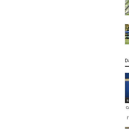
D
I
C
l