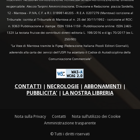
responsabile: Alessio Tarpini Amministrazione, Direzione e Redazione: piazza Sordello,
12 - Mantova - P.IVA, C.F. e R.I. 01898140205 - R.E.A. 0207279 (Mantova) iscrizione al
Tribunale: iscritta al Tribunale di Mantova al n. 25 del 30/11/1992 - iscrizione al ROC:
n. 9363 Pubblicazione a stampa: ISSN 1594-1159 - Pubblicazione online: ISSN 2465-
132X La testata fruisce dei contributi diretti editoria L. 198/2016 e d.lgs 70/2017 (ex L.
250/90)
“La Voce di Mantova tramite la Fipeg (Federazione Italiana Piccoli Editori Giornali),
aderendo alla carta dei servizi dell'USPI ha accettato il Codice di Autodisciplina della
Comunicazione Commerciale"
CONTATTI
|
NECROLOGIE
|
ABBONAMENTI
|
PUBBLICITA'
|
LA NOSTRA LIBRERIA
Nota sulla Privacy
Contatti
Nota sull’utilizzo dei Cookie
Amministrazione trasparente
© Tutti i diritti riservati