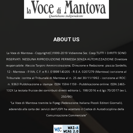
ABOUT US
La Voce di Mantova - Copyright(C)1999-2019 Vidiemme Soc. Coop TUTTI I DIRITTI SONO
RISERVATI. NESSUNA RIPRODUZIONE PERMESSA SENZA AUTORIZZAZIONE Direttore
responsabile: Alessio Tarpini Amministrazione, Direzione e Redazione: piazza Sordello,
12 - Mantova - P.IVA, C.F. e R.I. 01898140205 - R.E.A. 0207279 (Mantova) iscrizione al
Tribunale: iscritta al Tribunale di Mantova al n. 25 del 30/11/1992 - iscrizione al ROC:
n. 9363 Pubblicazione a stampa: ISSN 1594-1159 - Pubblicazione online: ISSN 2465-
132X La testata fruisce dei contributi diretti editoria L. 198/2016 e d.lgs 70/2017 (ex L.
250/90)
“La Voce di Mantova tramite la Fipeg (Federazione Italiana Piccoli Editori Giornali),
aderendo alla carta dei servizi dell'USPI ha accettato il Codice di Autodisciplina della
Comunicazione Commerciale"