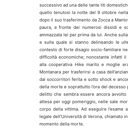
successivo ad una delle tante liti domestich
quello tenutosi la notte del 9 ottobre nell
dopo il suo trasferimento da Zocca a Mantov
paura, a fronte dei numerosi dissidi e sco
ammazzata lei per prima da lui. Anche sulla ba
e sulla quale si stanno delineando le ult
contesto di forte disagio socio-familiare ne
difficoltà economiche; nonostante infatti 
alla cooperativa Hike marito e moglie erano
Montanara per trasferirsi a casa dell’anzian
dai soccorritori ferita e sotto shock e anc
della morte e soprattutto l’ora del decesso 
delitto che sembra essere ancora avvolto 
attesa per oggi pomeriggio, nelle sale mort
corpo della vittima. Ad eseguire l’esame a
legale dell’Università di Verona, chiamato i
momento della morte.