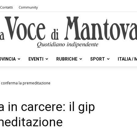
Contatti
Community
OVINCIA
EVENTI
RUBRICHE
SPORT
ITALIA /
la
gip conferma la premeditazione
 in carcere: il gip
Voce
meditazione