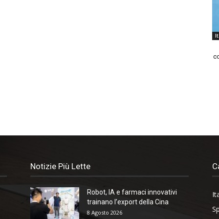
I
co
Notizie Più Lette
C
Robot, IA e farmaci innovativi
It
trainano l’export della Cina
Sp
8 Agosto 2026