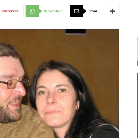
Di
Pinterest
WhatsApp
Email
Mantova