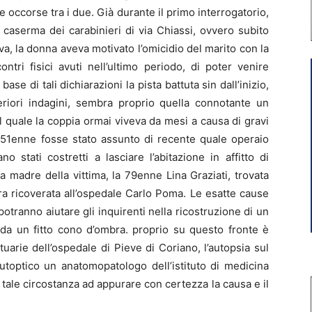
e occorse tra i due. Già durante il primo interrogatorio,
a caserma dei carabinieri di via Chiassi, ovvero subito
a, la donna aveva motivato l’omicidio del marito con la
ntri fisici avuti nell’ultimo periodo, di poter venire
se di tali dichiarazioni la pista battuta sin dall’inizio,
eriori indagini, sembra proprio quella connotante un
l quale la coppia ormai viveva da mesi a causa di gravi
il 51enne fosse stato assunto di recente quale operaio
 stati costretti a lasciare l’abitazione in affitto di
a madre della vittima, la 79enne Lina Graziati, trovata
ora ricoverata all’ospedale Carlo Poma. Le esatte cause
potranno aiutare gli inquirenti nella ricostruzione di un
da un fitto cono d’ombra. proprio su questo fronte è
uarie dell’ospedale di Pieve di Coriano, l’autopsia sul
utoptico un anatomopatologo dell’istituto di medicina
n tale circostanza ad appurare con certezza la causa e il