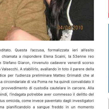
ato. Questa l’accusa, formalizzata ieri all’esito
arà chiamata a rispondere Elena Scaini, la 53enne reo
nne Stefano Giaron, rinvenuto cadavere venerdì scorso
Valsecchi. A stabilirlo, avallando in toto il parere della
udice per l’udienza preliminare Matteo Grimaldi che al
a circondariale di via Poma ne ha quindi convalidato il
provvedimento di custodia cautelare in carcere. Alla
uindi, l’indagata potrebbe aver commesso il delitto del
us omicida, come invece paventato dagli investigatori
o, ma pianificandolo a sangue freddo in un momento