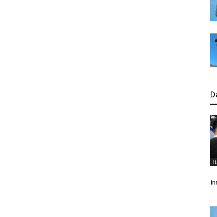
D
I
in