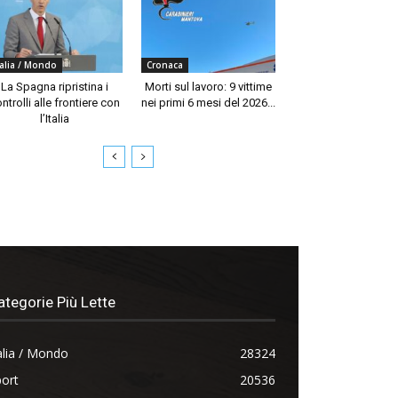
talia / Mondo
Cronaca
La Spagna ripristina i
Morti sul lavoro: 9 vittime
ntrolli alle frontiere con
nei primi 6 mesi del 2026...
l’Italia
ategorie Più Lette
alia / Mondo
28324
ort
20536