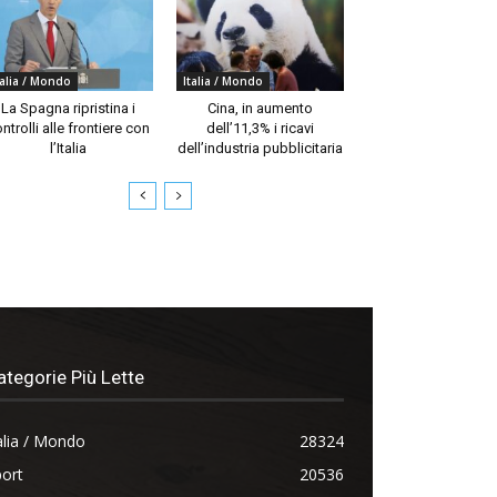
talia / Mondo
Italia / Mondo
La Spagna ripristina i
Cina, in aumento
ntrolli alle frontiere con
dell’11,3% i ricavi
l’Italia
dell’industria pubblicitaria
ategorie Più Lette
alia / Mondo
28324
ort
20536