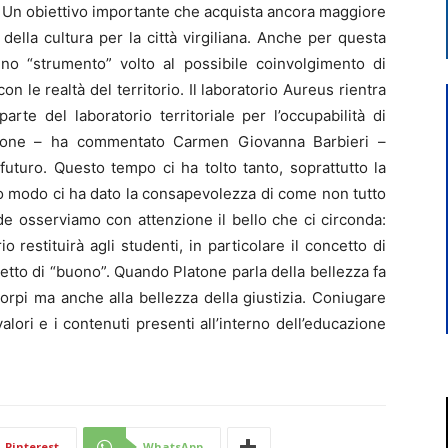
ero. Un obiettivo importante che acquista ancora maggiore
della cultura per la città virgiliana. Anche per questa
uno “strumento” volto al possibile coinvolgimento di
con le realtà del territorio. Il laboratorio Aureus rientra
 parte del laboratorio territoriale per l’occupabilità di
zione – ha commentato Carmen Giovanna Barbieri –
uturo. Questo tempo ci ha tolto tanto, soprattutto la
o modo ci ha dato la consapevolezza di come non tutto
e osserviamo con attenzione il bello che ci circonda:
o restituirà agli studenti, in particolare il concetto di
etto di “buono”. Quando Platone parla della bellezza fa
corpi ma anche alla bellezza della giustizia. Coniugare
alori e i contenuti presenti all’interno dell’educazione
Pinterest
WhatsApp