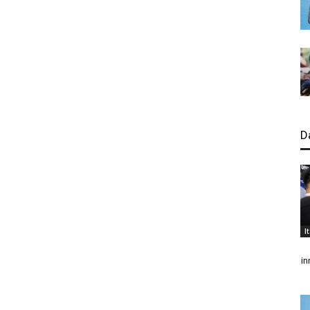
D
I
in