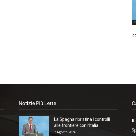
I
co
Notizie Più Lette
C
La Spagna ripristina i controlli
It
alle frontiere con l’Italia
Sp
7 Agosto 2026