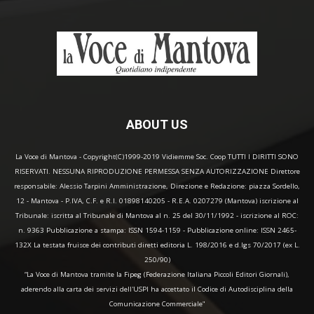
ABOUT US
La Voce di Mantova - Copyright(C)1999-2019 Vidiemme Soc. Coop TUTTI I DIRITTI SONO
RISERVATI. NESSUNA RIPRODUZIONE PERMESSA SENZA AUTORIZZAZIONE Direttore
responsabile: Alessio Tarpini Amministrazione, Direzione e Redazione: piazza Sordello,
12 - Mantova - P.IVA, C.F. e R.I. 01898140205 - R.E.A. 0207279 (Mantova) iscrizione al
Tribunale: iscritta al Tribunale di Mantova al n. 25 del 30/11/1992 - iscrizione al ROC:
n. 9363 Pubblicazione a stampa: ISSN 1594-1159 - Pubblicazione online: ISSN 2465-
132X La testata fruisce dei contributi diretti editoria L. 198/2016 e d.lgs 70/2017 (ex L.
250/90)
“La Voce di Mantova tramite la Fipeg (Federazione Italiana Piccoli Editori Giornali),
aderendo alla carta dei servizi dell'USPI ha accettato il Codice di Autodisciplina della
Comunicazione Commerciale"