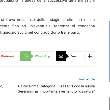
robatorio in attesa delle successive determinazioni
si trova nella fase delle indagini preliminari e che
ocente fino ad un’eventuale sentenza di condanna
i giudizio svolti nel contraddittorio tra le parti.
Pinterest
WhatsApp
Email
Next article
lo,
Calcio Prima Categoria – Giazzi: “Ecco la nuova
Serenissima. Importante aver tenuto l’ossatura”