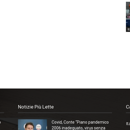
I
Notizie Più Lette
C
o
Covid, Conte “Piano pandemico
It
2006 inadeguato, virus senza