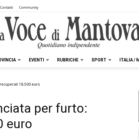
Contatti
Community
OVINCIA
EVENTI
RUBRICHE
SPORT
ITALIA /
la
 recuperati 18.500 euro
ciata per furto:
Voce
0 euro