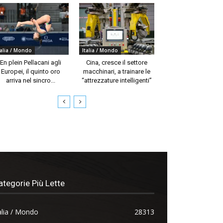
talia / Mondo
Italia / Mondo
En plein Pellacani agli
Cina, cresce il settore
Europei, il quinto oro
macchinari, a trainare le
arriva nel sincro...
“attrezzature intelligenti”
ategorie Più Lette
alia / Mondo
28313