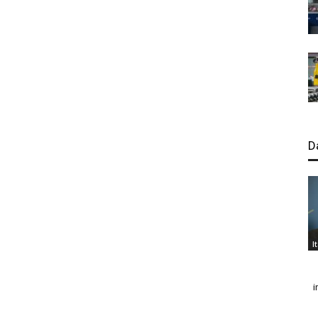
D
I
i