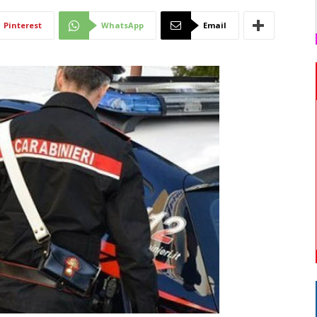
Di
Pinterest
WhatsApp
Email
Mantova