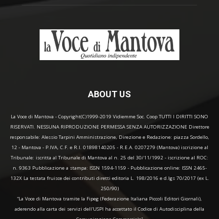
ABOUT US
La Voce di Mantova - Copyright(C)1999-2019 Vidiemme Soc. Coop TUTTI I DIRITTI SONO
RISERVATI. NESSUNA RIPRODUZIONE PERMESSA SENZA AUTORIZZAZIONE Direttore
responsabile: Alessio Tarpini Amministrazione, Direzione e Redazione: piazza Sordello,
12 - Mantova - P.IVA, C.F. e R.I. 01898140205 - R.E.A. 0207279 (Mantova) iscrizione al
Tribunale: iscritta al Tribunale di Mantova al n. 25 del 30/11/1992 - iscrizione al ROC:
n. 9363 Pubblicazione a stampa: ISSN 1594-1159 - Pubblicazione online: ISSN 2465-
132X La testata fruisce dei contributi diretti editoria L. 198/2016 e d.lgs 70/2017 (ex L.
250/90)
“La Voce di Mantova tramite la Fipeg (Federazione Italiana Piccoli Editori Giornali),
aderendo alla carta dei servizi dell'USPI ha accettato il Codice di Autodisciplina della