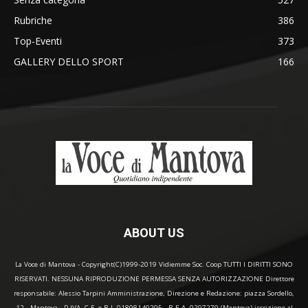
Rubriche
386
Top-Eventi
373
GALLERY DELLO SPORT
166
ABOUT US
La Voce di Mantova - Copyright(C)1999-2019 Vidiemme Soc. Coop TUTTI I DIRITTI SONO
RISERVATI. NESSUNA RIPRODUZIONE PERMESSA SENZA AUTORIZZAZIONE Direttore
responsabile: Alessio Tarpini Amministrazione, Direzione e Redazione: piazza Sordello,
12 - Mantova - P.IVA, C.F. e R.I. 01898140205 - R.E.A. 0207279 (Mantova) iscrizione al