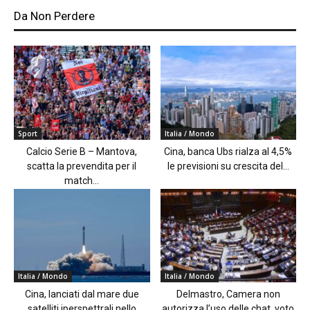
Da Non Perdere
Sport
Italia / Mondo
Calcio Serie B – Mantova,
Cina, banca Ubs rialza al 4,5%
scatta la prevendita per il
le previsioni su crescita del...
match...
Italia / Mondo
Italia / Mondo
Cina, lanciati dal mare due
Delmastro, Camera non
satelliti iperspettrali nello
autorizza l’uso delle chat, voto