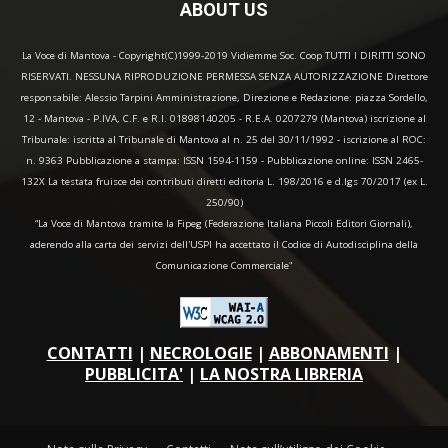
ABOUT US
La Voce di Mantova - Copyright(C)1999-2019 Vidiemme Soc. Coop TUTTI I DIRITTI SONO
RISERVATI. NESSUNA RIPRODUZIONE PERMESSA SENZA AUTORIZZAZIONE Direttore
responsabile: Alessio Tarpini Amministrazione, Direzione e Redazione: piazza Sordello,
12 - Mantova - P.IVA, C.F. e R.I. 01898140205 - R.E.A. 0207279 (Mantova) iscrizione al
Tribunale: iscritta al Tribunale di Mantova al n. 25 del 30/11/1992 - iscrizione al ROC:
n. 9363 Pubblicazione a stampa: ISSN 1594-1159 - Pubblicazione online: ISSN 2465-
132X La testata fruisce dei contributi diretti editoria L. 198/2016 e d.lgs 70/2017 (ex L.
250/90)
“La Voce di Mantova tramite la Fipeg (Federazione Italiana Piccoli Editori Giornali),
aderendo alla carta dei servizi dell'USPI ha accettato il Codice di Autodisciplina della
Comunicazione Commerciale"
CONTATTI
|
NECROLOGIE
|
ABBONAMENTI
|
PUBBLICITA'
|
LA NOSTRA LIBRERIA