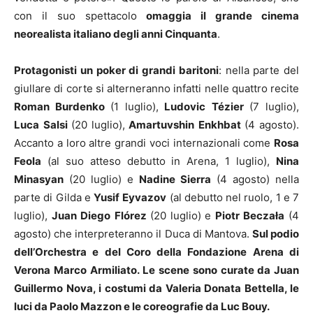
con il suo spettacolo
omaggia il grande cinema
neorealista italiano degli anni Cinquanta
.
Protagonisti un poker di grandi baritoni
: nella parte del
giullare di corte si alterneranno infatti nelle quattro recite
Roman Burdenko
(1 luglio),
Ludovic
Tézier
(7 luglio),
Luca
Salsi
(20 luglio),
Amartuvshin
Enkhbat
(4 agosto).
Accanto a loro altre grandi voci internazionali come
Rosa
Feola
(al suo atteso debutto in Arena, 1 luglio),
Nina
Minasyan
(20 luglio) e
Nadine
Sierra
(4 agosto) nella
parte di Gilda e
Yusif
Eyvazov
(al debutto nel ruolo, 1 e 7
luglio),
Juan
Diego
Flórez
(20 luglio) e
Piotr
Beczała
(4
agosto) che interpreteranno il Duca di Mantova.
Sul podio
dell’Orchestra e del Coro della Fondazione Arena di
Verona Marco Armiliato.
Le scene sono curate da Juan
Guillermo Nova, i costumi da Valeria Donata Bettella, le
luci da Paolo Mazzon e le coreografie da Luc Bouy.