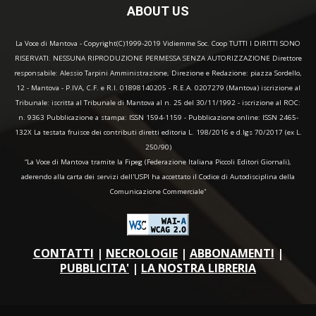
ABOUT US
La Voce di Mantova - Copyright(C)1999-2019 Vidiemme Soc. Coop TUTTI I DIRITTI SONO
RISERVATI. NESSUNA RIPRODUZIONE PERMESSA SENZA AUTORIZZAZIONE Direttore
responsabile: Alessio Tarpini Amministrazione, Direzione e Redazione: piazza Sordello,
12 - Mantova - P.IVA, C.F. e R.I. 01898140205 - R.E.A. 0207279 (Mantova) iscrizione al
Tribunale: iscritta al Tribunale di Mantova al n. 25 del 30/11/1992 - iscrizione al ROC:
n. 9363 Pubblicazione a stampa: ISSN 1594-1159 - Pubblicazione online: ISSN 2465-
132X La testata fruisce dei contributi diretti editoria L. 198/2016 e d.lgs 70/2017 (ex L.
250/90)
“La Voce di Mantova tramite la Fipeg (Federazione Italiana Piccoli Editori Giornali),
aderendo alla carta dei servizi dell'USPI ha accettato il Codice di Autodisciplina della
Comunicazione Commerciale"
CONTATTI
|
NECROLOGIE
|
ABBONAMENTI
|
PUBBLICITA'
|
LA NOSTRA LIBRERIA