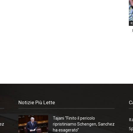
I
Notizie Più Lette
C
Tajani “Finito il pericolo
It
hez
ripristiniamo Schengen, Sanchez
Sp
ha esagerato”