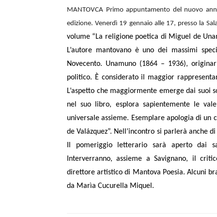
MANTOVCA Primo appuntamento del nuovo anno p
edizione. Venerdì 19 gennaio alle 17, presso la Sal
volume “La religione poetica di Miguel de Un
L’autore mantovano è uno dei massimi special
Novecento. Unamuno (1864 – 1936), originario
politico. È considerato il maggior rappresentan
L’aspetto che maggiormente emerge dai suoi scri
nel suo libro, esplora sapientemente le vale
universale assieme. Esemplare apologia di un 
de Valázquez”. Nell’incontro si parlerà anche d
Il pomeriggio letterario sarà aperto dai sa
Interverranno, assieme a Savignano, il critic
direttore artistico di Mantova Poesia. Alcuni br
da Marìa Cucurella Miquel.