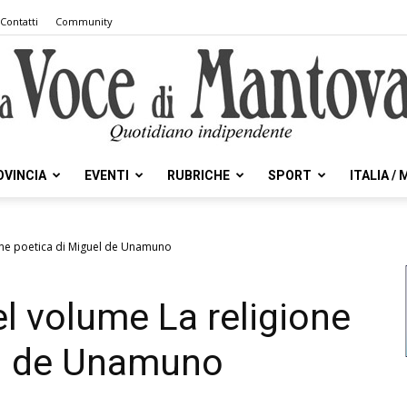
Contatti
Community
OVINCIA
EVENTI
RUBRICHE
SPORT
ITALIA /
la
one poetica di Miguel de Unamuno
l volume La religione
Voce
el de Unamuno