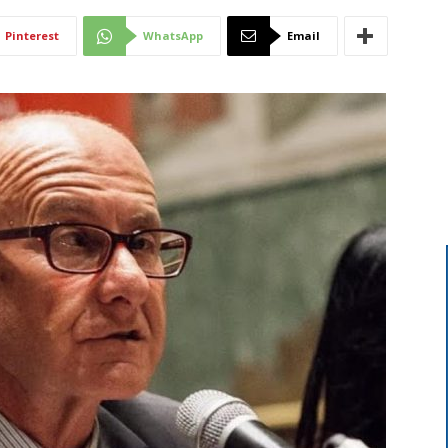
Di
Pinterest
WhatsApp
Email
Mantova