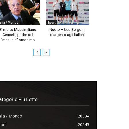
talia / Mondo
Sport
E’ morto Massimiliano
Nuoto – Leo Bergomi
Cencelli, padre del
d’argento agli Italiani
“manuale” omonimo
ategorie Più Lette
alia / Mondo
28334
ort
20545