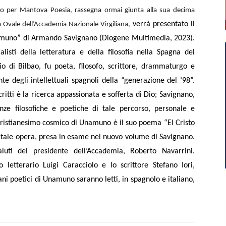
er Mantova Poesia, rassegna ormai giunta alla sua decima
verrà presentato il
a Ovale dell’Accademia Nazionale Virgiliana,
amuno” di Armando Savignano (Diogene Multimedia, 2023).
isti della letteratura e della filosofia nella Spagna del
 di Bilbao, fu poeta, filosofo, scrittore, drammaturgo e
te degli intellettuali spagnoli della “generazione del ’98”.
tti è la ricerca appassionata e sofferta di Dio; Savignano,
nze filosofiche e poetiche di tale percorso, personale e
cristianesimo cosmico di Unamuno è il suo poema “El Cristo
i tale opera, presa in esame nel nuovo volume di Savignano.
luti del presidente dell’Accademia, Roberto Navarrini.
o letterario Luigi Caracciolo e lo scrittore Stefano Iori,
ani poetici di Unamuno saranno letti, in spagnolo e italiano,