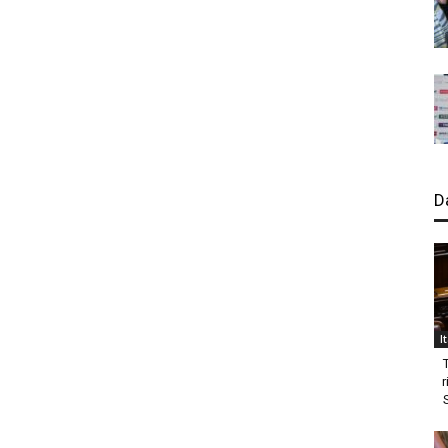
D
I
r