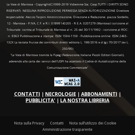
La Voce di Mantova - Copyright(C)1999-2019 Vidiemme Soc. Coop TUTTI I DIRITTI SONO
RISERVATI. NESSUNA RIPRODUZIONE PERMESSA SENZA AUTORIZZAZIONE Direttore
responsabile: Alessio Tarpini Amministrazione, Direzione e Redazione: piazza Sordello,
12 - Mantova - P.IVA, C.F. e R.I. 01898140205 - R.E.A. 0207279 (Mantova) iscrizione al
Tribunale: iscritta al Tribunale di Mantova al n. 25 del 30/11/1992 - iscrizione al ROC:
n. 9363 Pubblicazione a stampa: ISSN 1594-1159 - Pubblicazione online: ISSN 2465-
132X La testata fruisce dei contributi diretti editoria L. 198/2016 e d.lgs 70/2017 (ex L.
250/90)
“La Voce di Mantova tramite la Fipeg (Federazione Italiana Piccoli Editori Giornali),
aderendo alla carta dei servizi dell'USPI ha accettato il Codice di Autodisciplina della
Comunicazione Commerciale"
CONTATTI
|
NECROLOGIE
|
ABBONAMENTI
|
PUBBLICITA'
|
LA NOSTRA LIBRERIA
Nota sulla Privacy
Contatti
Nota sull’utilizzo dei Cookie
Amministrazione trasparente