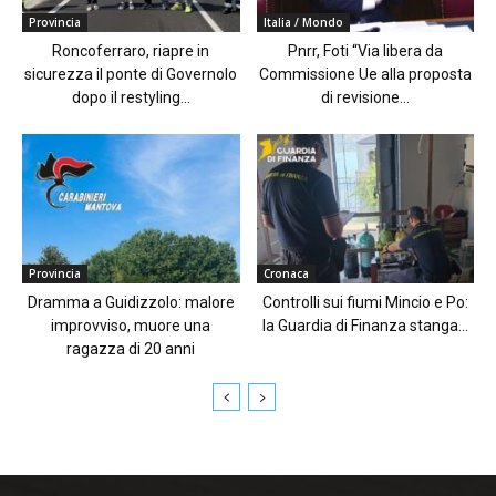
Provincia
Italia / Mondo
Roncoferraro, riapre in
Pnrr, Foti “Via libera da
sicurezza il ponte di Governolo
Commissione Ue alla proposta
dopo il restyling...
di revisione...
Provincia
Cronaca
Dramma a Guidizzolo: malore
Controlli sui fiumi Mincio e Po:
improvviso, muore una
la Guardia di Finanza stanga...
ragazza di 20 anni