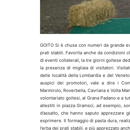
GOITO Si è chusa con numeri da grande eve
prati stabili. Favorita anche da condizioni 
di eventi collaterali, la tre giorni goitese 
la presenza di migliaia di visitatori. Visit
delle località della Lombardia e del Veneto
auspici dei promotori, vale a dire i Com
Marmirolo, Roverbella, Cavriana e Volta Manto
volontariato goitesi, al Grana Padano e a tutt
allestiti in piazza Gramsci, ad esempio, so
d’assalto, che hanno saputo apprezzare gl
esprimere. Il formaggio di pasta dura, reali
l’erba dei prati stabili, e più apprezzato anc