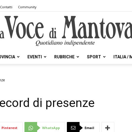
Contatti
Community
OVINCIA
EVENTI
RUBRICHE
SPORT
ITALIA /
la
nze
record di presenze
Voce
Pinterest
WhatsApp
Email