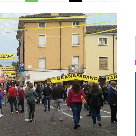
Di
Mantova