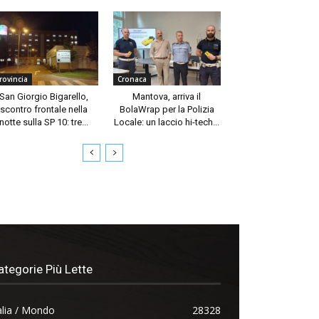
rovincia
Cronaca
San Giorgio Bigarello,
Mantova, arriva il
scontro frontale nella
BolaWrap per la Polizia
notte sulla SP 10: tre...
Locale: un laccio hi-tech...
ategorie Più Lette
alia / Mondo
28328