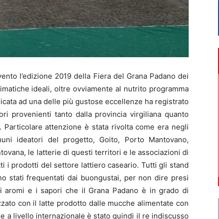
nto l’edizione 2019 della Fiera del Grana Padano dei
climatiche ideali, oltre ovviamente al nutrito programma
dedicata ad una delle più gustose eccellenze ha registrato
atori provenienti tanto dalla provincia virgiliana quanto
. Particolare attenzione è stata rivolta come era negli
uni ideatori del progetto, Goito, Porto Mantovano,
vana, le latterie di questi territori e le associazioni di
i i prodotti del settore lattiero caseario. Tutti gli stand
no stati frequentati dai buongustai, per non dire presi
i aromi e i sapori che il Grana Padano è in grado di
zzato con il latte prodotto dalle mucche alimentate con
he a livello internazionale è stato quindi il re indiscusso