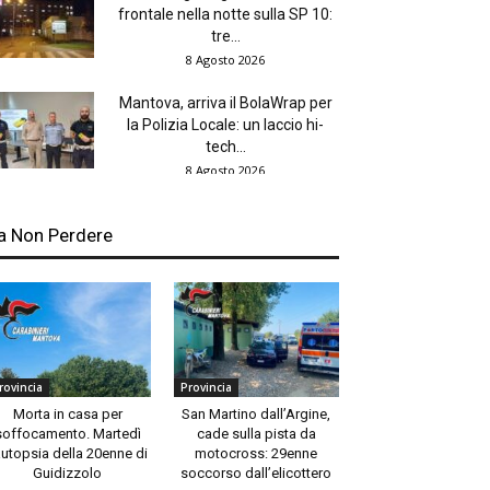
frontale nella notte sulla SP 10:
tre...
8 Agosto 2026
Mantova, arriva il BolaWrap per
la Polizia Locale: un laccio hi-
tech...
8 Agosto 2026
a Non Perdere
rovincia
Provincia
Morta in casa per
San Martino dall’Argine,
soffocamento. Martedì
cade sulla pista da
autopsia della 20enne di
motocross: 29enne
Guidizzolo
soccorso dall’elicottero