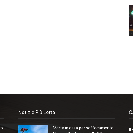
P
Notizie Più Lette
C
o.
Morta in casa per soffocamento.
It