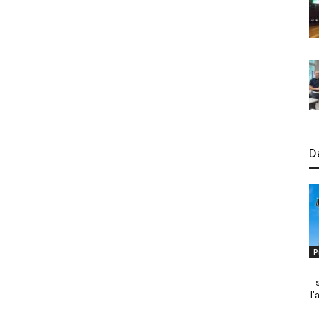
D
P
l’