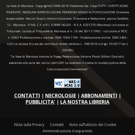
La Voce di Mantova - Copyright(C)1999-2019 Vidiemme Soc. Coop TUTTI I DIRITTI SONO
RISERVATI. NESSUNA RIPRODUZIONE PERMESSA SENZA AUTORIZZAZIONE Direttore
responsabile: Alessio Tarpini Amministrazione, Direzione e Redazione: piazza Sordello,
12 - Mantova - P.IVA, C.F. e R.I. 01898140205 - R.E.A. 0207279 (Mantova) iscrizione al
Tribunale: iscritta al Tribunale di Mantova al n. 25 del 30/11/1992 - iscrizione al ROC:
n. 9363 Pubblicazione a stampa: ISSN 1594-1159 - Pubblicazione online: ISSN 2465-
132X La testata fruisce dei contributi diretti editoria L. 198/2016 e d.lgs 70/2017 (ex L.
250/90)
“La Voce di Mantova tramite la Fipeg (Federazione Italiana Piccoli Editori Giornali),
aderendo alla carta dei servizi dell'USPI ha accettato il Codice di Autodisciplina della
Comunicazione Commerciale"
CONTATTI
|
NECROLOGIE
|
ABBONAMENTI
|
PUBBLICITA'
|
LA NOSTRA LIBRERIA
Nota sulla Privacy
Contatti
Nota sull’utilizzo dei Cookie
Amministrazione trasparente